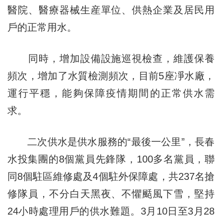
醫院、醫療器械生産單位、供熱企業及居民用
戶的正常用水。
同時，增加設備設施巡視檢查，維護保養
頻次，增加了水質檢測頻次，目前5座凈水廠，
運行平穩，能夠保障疫情期間的正常供水需
求。
二次供水是供水服務的“最後一公里”，長春
水投集團的8個黨員先鋒隊，100多名黨員，聯
同8個駐區維修處及4個駐外保障處，共237名搶
修隊員，不分白天黑夜、不懼颳風下雪，堅持
24小時處理用戶的供水難題。3月10日至3月28