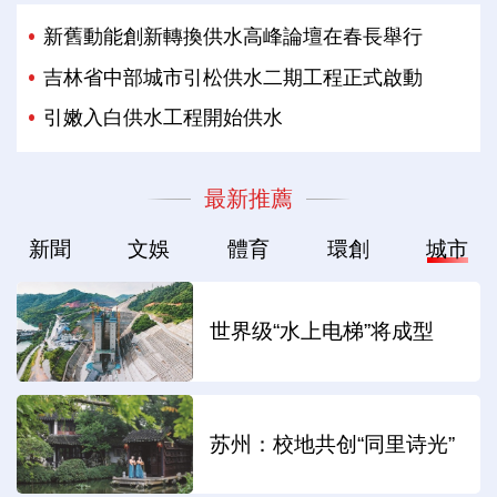
新舊動能創新轉換供水高峰論壇在春長舉行
吉林省中部城市引松供水二期工程正式啟動
引嫩入白供水工程開始供水
最新推薦
新聞
文娛
體育
環創
城市
世界级“水上电梯”将成型
苏州：校地共创“同里诗光”