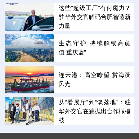
这些“超级工厂”有何魔力？
驻华外交官解码合肥智造新
力量
生态守护 持续解锁高颜
值“重庆蓝”
连云港：高空瞭望 赏海滨
风光
从“看展厅”到“谈落地”：驻
华外交官在皖抛出合作橄榄
枝