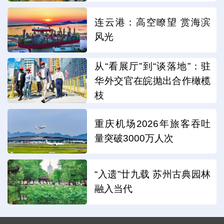
连云港：高空瞭望 赏海滨
风光
从“看展厅”到“谈落地”：驻
华外交官在皖抛出合作橄榄
枝
重庆机场2026年旅客吞吐
量突破3000万人次
“入遗”廿九载 苏州古典园林
融入当代