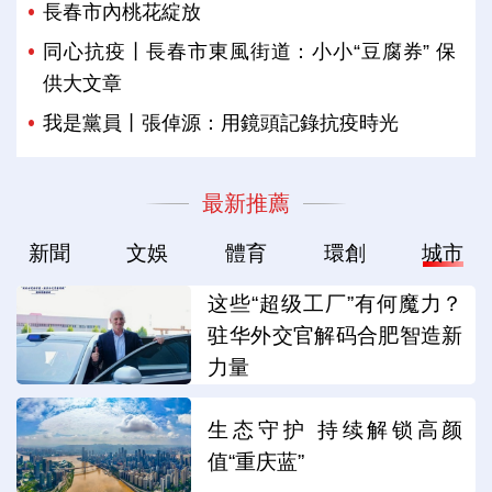
長春市內桃花綻放
同心抗疫丨長春市東風街道：小小“豆腐券” 保
供大文章
我是黨員丨張倬源：用鏡頭記錄抗疫時光
最新推薦
新聞
文娛
體育
環創
城市
这些“超级工厂”有何魔力？
驻华外交官解码合肥智造新
力量
生态守护 持续解锁高颜
值“重庆蓝”