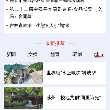
長春市完成吉林省首例非居民跨境辦稅
第二十二屆中國長春國際農業·食品博覽（交
易）會開幕
吉林查幹湖：生態宜人引“鸛”來
最新推薦
新聞
文娛
體育
環創
城市
世界级“水上电梯”将成型
苏州：校地共创“同里诗光”