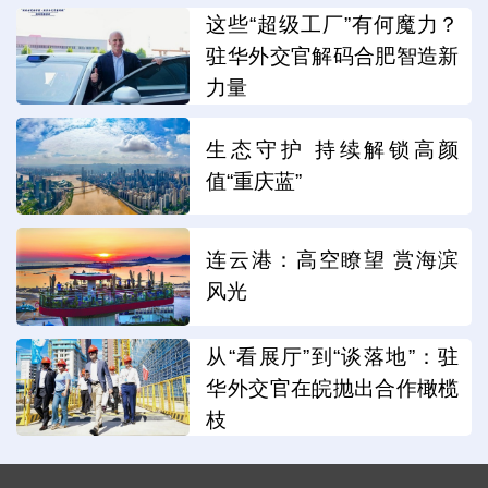
这些“超级工厂”有何魔力？
驻华外交官解码合肥智造新
力量
生态守护 持续解锁高颜
值“重庆蓝”
连云港：高空瞭望 赏海滨
风光
从“看展厅”到“谈落地”：驻
华外交官在皖抛出合作橄榄
枝