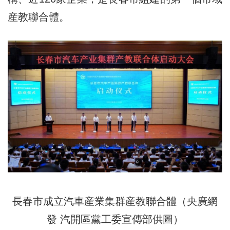
産教聯合體。
長春市成立汽車産業集群産教聯合體（央廣網
發 汽開區黨工委宣傳部供圖）