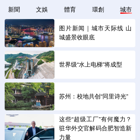
新聞
文娛
體育
環創
城市
图片新闻｜城市天际线 山
城盛景收眼底
世界级“水上电梯”将成型
苏州：校地共创“同里诗光”
这些“超级工厂”有何魔力？
驻华外交官解码合肥智造新
力量