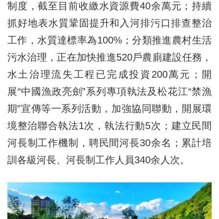
制度，截至目前收繳水資源費40余萬元；持續
抓好地表水質鞏固提升和入河排污口排查整治
工作，水質達標率為100%；分類推進農村生活
污水治理，正在加快推進520戶農廁建設任務，
水土治理流失工程已完成投資200萬元；開
展“中國漁政亮劍”系列專項執法及松花江“禁漁
期”宣傳等一系列活動，加強協同聯動，開展環
境整治聯合執法1次，執法行動5次；建立民間
河長制工作機制，聘民間河長30余名；累計培
訓各級河長、河長制工作人員340余人次。