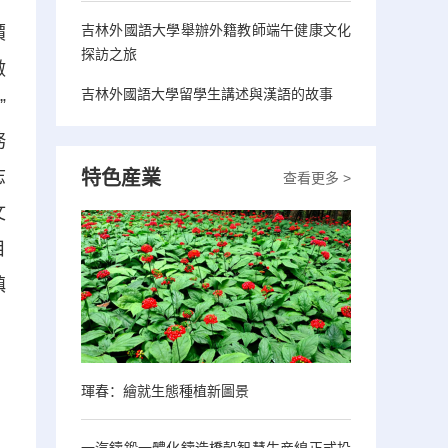
吉林外國語大學舉辦外籍教師端午健康文化
價
探訪之旅
做
吉林外國語大學留學生講述與漢語的故事
”
務
特色産業
志
查看更多 >
文
目
鎮
琿春：繪就生態種植新圖景
一汽鑄鍛一體化鑄造橋殼智慧生産線正式投