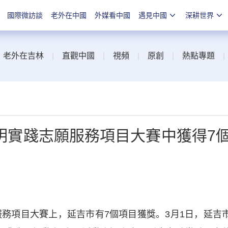
國際微訪談
老外在中國
外媒看中國
遇見中國
深耕世界
|
老外在吉林
|
直觀中國
|
視頻
|
原創
|
熱點專題
明實踐志願服務項目大賽中獲得7
務項目大賽上，延吉市有7個項目獲獎。3月1日，延吉