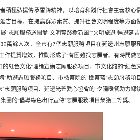
積極弘揚傳承雷鋒精神，以培育和踐行社會主義核心
延吉目標，在提高群眾素質、提升社會文明程度等方面
展“志願服務送關愛 文明實踐樹新風”“文明旅遊 暢遊延吉
受眾32萬餘人次。全市有7個志願服務項目在延邊州志願服
工作提質增效，推動形成了“有困難找志願者、有時間做
口的紅色文化”理論宣講志願服務項目、市文化館的“紅色
墻”助遊志願服務項目、市檢察院的“檢察藍”志願服務項
來”志願服務項目、延邊光芒愛心協會的“夕陽暖餐助力鄉
集團的“倡導綠色出行宣傳”志願服務項目榮獲三等獎。