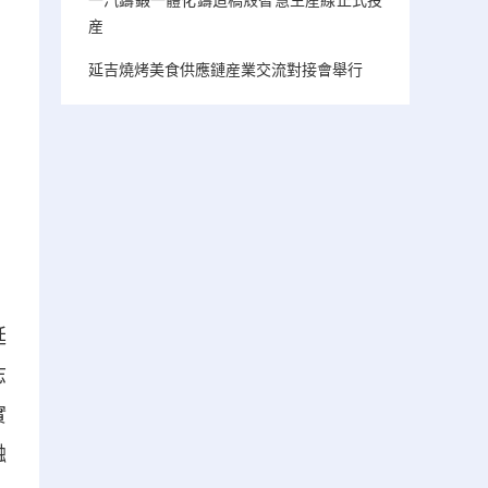
産
延吉燒烤美食供應鏈産業交流對接會舉行
延
志
實
融