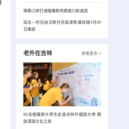
傳
琿春口岸打通俄羅斯肉類進口新通道
延吉—符拉迪沃斯托克直達客運班線3月30
日重啟
老外在吉林
查看更多 >
85名俄羅斯大學生走進吉林外國語大學 開
啟漢語文化之旅