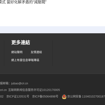
模式 當好化解矛盾的“減壓閥”
更多連結
網站聲明
友情連結
網上有害信息舉報專區
箱：jubao@cri.cn
ri.cn 互联网新闻信息服务许可证10120170005
2 京ICP证120531号
京ICP备05064898号
京公网安备 1104010270018