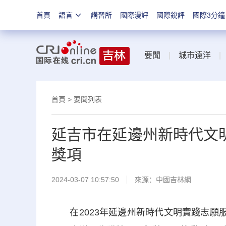
首頁
語言
講習所
國際漫評
國際銳評
國際3分鐘
要聞
|
城市遠洋
首頁
>
要聞列表
延吉市在延邊州新時代文
獎項
2024-03-07 10:57:50
來源：
中國吉林網
在2023年延邊州新時代文明實踐志願服