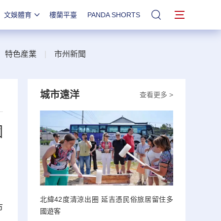
文娛體育
樓蘭平臺
PANDA SHORTS
站內搜索
|
特色産業
|
市州新聞
城市遠洋
查看更多 >
個
北緯42度清涼出圈 延吉憑民俗旅居留住多
市
國遊客