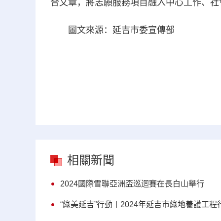
合文章，將志願服務項目融入中心工作、社
圖文來源：延吉市委宣傳部
相關新聞
2024國際雪聯亞洲盃巡迴賽在長白山舉行
“綠美延吉”行動丨2024年延吉市綠地養護工程