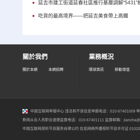
延吉市建工街道延春社區推行基層調解“5431”
吃貨的最高境界——把延吉美食帶上高鐵
關於我們
業務概況
關於本網
本網招聘
環球資訊
移動增值
中国互联网举报中心
违法和不良信息举报电话：010-67401009 举报邮
新闻从业人员职业道德监督电话：010-67401111 监督邮箱：jiancha@c
中国互联网视听节目服务自律公约
信息网络传播视听节目许可证 010200