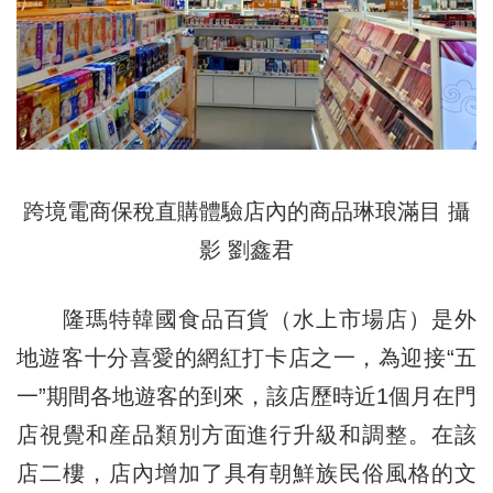
跨境電商保稅直購體驗店內的商品琳琅滿目 攝
影 劉鑫君
隆瑪特韓國食品百貨（水上市場店）是外
地遊客十分喜愛的網紅打卡店之一，為迎接“五
一”期間各地遊客的到來，該店歷時近1個月在門
店視覺和産品類別方面進行升級和調整。在該
店二樓，店內增加了具有朝鮮族民俗風格的文