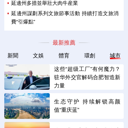
延邊州多措並舉壯大肉牛産業
延邊州謀劃系列文旅節事活動 持續打造文旅消
費“引爆點”
最新推薦
新聞
文娛
體育
環創
城市
这些“超级工厂”有何魔力？
驻华外交官解码合肥智造新
力量
生态守护 持续解锁高颜
值“重庆蓝”