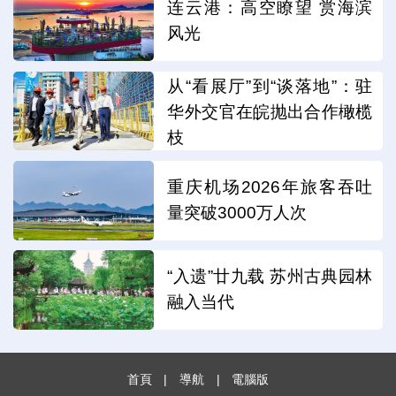
连云港：高空瞭望 赏海滨
风光
从“看展厅”到“谈落地”：驻
华外交官在皖抛出合作橄榄
枝
重庆机场2026年旅客吞吐
量突破3000万人次
“入遗”廿九载 苏州古典园林
融入当代
首頁
|
導航
|
電腦版