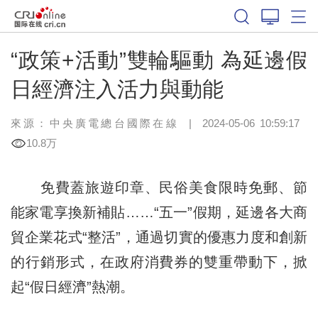
“政策+活動”雙輪驅動 為延邊假
日經濟注入活力與動能
來源：中央廣電總台國際在線
|
2024-05-06 10:59:17
10.8万
免費蓋旅遊印章、民俗美食限時免郵、節
能家電享換新補貼……“五一”假期，延邊各大商
貿企業花式“整活”，通過切實的優惠力度和創新
的行銷形式，在政府消費券的雙重帶動下，掀
起“假日經濟”熱潮。