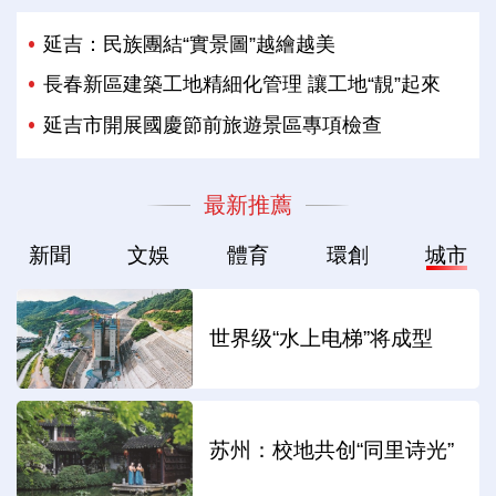
延吉：民族團結“實景圖”越繪越美
長春新區建築工地精細化管理 讓工地“靚”起來
延吉市開展國慶節前旅遊景區專項檢查
最新推薦
新聞
文娛
體育
環創
城市
世界级“水上电梯”将成型
苏州：校地共创“同里诗光”