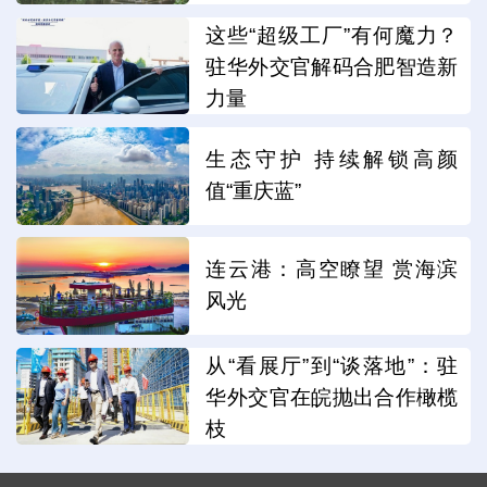
这些“超级工厂”有何魔力？
驻华外交官解码合肥智造新
力量
生态守护 持续解锁高颜
值“重庆蓝”
连云港：高空瞭望 赏海滨
风光
从“看展厅”到“谈落地”：驻
华外交官在皖抛出合作橄榄
枝