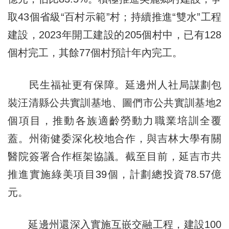
取43個省級“百村示範”村；持續推進“雙水”工程
建設，2023年開工建設的205個村中，已有128
個村完工，其餘77個村預計年內完工。
民生福祉更有保障。延邊州人社局謀劃包
裝汪清縣公共實訓基地、圖們市公共實訓基地2
個項目，推動各族適齡勞動力職業培訓全覆
蓋。州衛健委深化校地合作，與吉林大學有關
醫院簽署合作框架協議。截至目前，延吉市共
推進實施綠美項目39個，計劃總投資78.57億
元。
延邊州還深入實施互嵌交融工程，建設100