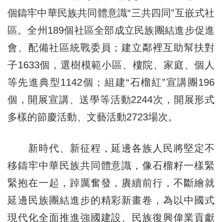
個鑄牢中華民族共同體意識“三共四同”互嵌式社
區。全州189個社區全部成立民族團結進步促進
會、配備社區統戰委員；建立鄰裡互助幫扶對
子1633個，選樹模範小區、樓院、家庭、個人
等先進典型1142個；組建“石榴紅”宣講團196
個，開展宣講、送學等活動2244次，開展形式
多樣的節慶活動、文藝活動2723場次。
新時代、新征程，延邊各族人民將堅定不
移鑄牢中華民族共同體意識，像石榴籽一樣緊
緊抱在一起，踔厲奮發，賡續前行，不斷繪就
延邊民族團結進步的精彩新畫卷，為以中國式
現代化全面推進強國建設、民族復興偉業貢獻