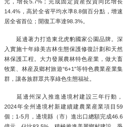
元，增長5.7%；完成固定資産投資同比增長
14.4%，高於全省平均水準8.8個百分點，增速
居全省首位；開復工率達98.3%。
延邊著力打造東北虎豹國家公園品牌。深
入實施十年綠美吉林生態保護修復計劃和天然
林保護工程。大力發展農林特色産業，做大畜
牧業、林産及鄉村旅遊“6+1”等特色農業産業集
群，讓各族群眾共享綠色生態福祉。
延邊州深入推進邊境村建設三年行動，
2024年全州邊境村新建續建農業産業項目59
個；1-5月，邊境縣（市）進出口總額完成46.6
億元，佔比83.5%。積極推進美麗鄉村建設，爭