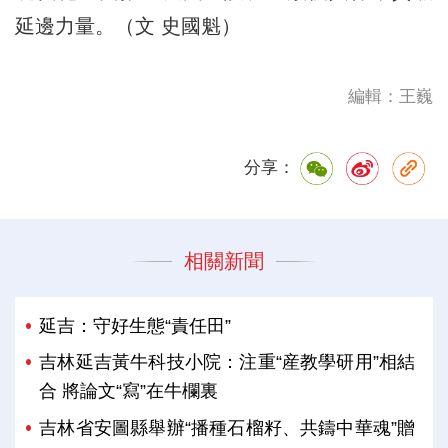
延邊力量。（文 史國魁）
編輯：王巍
分享：
相關新聞
延吉：守好生態“責任田”
吉林延吉黃牛科技小院：注重“産教學研用”相結
合 將論文“寫”在牛欄裏
吉林省安圖縣舉辦“播種石榴籽、共鑄中華魂”贈