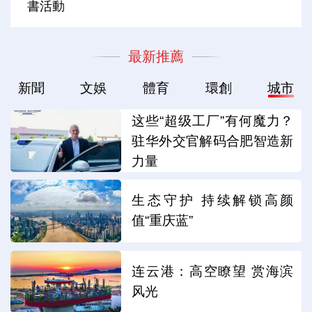
書活動
最新推薦
新聞
文娛
體育
環創
城市
这些“超级工厂”有何魔力？
驻华外交官解码合肥智造新
力量
生态守护 持续解锁高颜
值“重庆蓝”
连云港：高空瞭望 赏海滨
风光