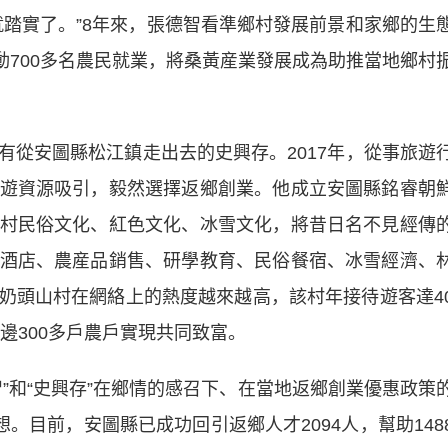
實了。”8年來，張德智看準鄉村發展前景和家鄉的生
帶動700多名農民就業，將桑黃産業發展成為助推當地鄉村
安圖縣松江鎮走出去的史興存。2017年，從事旅遊
遊資源吸引，毅然選擇返鄉創業。他成立安圖縣銘睿朝
村民俗文化、紅色文化、冰雪文化，將昔日名不見經傳
酒店、農産品銷售、研學教育、民俗餐宿、冰雪經濟、
奶頭山村在網絡上的熱度越來越高，該村年接待遊客達4
邊300多戶農戶實現共同致富。
和“史興存”在鄉情的感召下、在當地返鄉創業優惠政策
。目前，安圖縣已成功回引返鄉人才2094人，幫助148