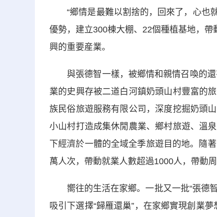
“鄉情是最難以割捨的，回來了，心也就踏
優勢，建立300棟大棚、22個種植基地，
興的重要産業。
與張德智一樣，被鄉情和親情召喚的還有從
業的史興存被二道白河鎮奶頭山村豐富的旅
族民俗旅遊服務有限公司，深度挖掘奶頭山
小山村打造成集休閒農業、鄉村旅遊、溫泉
下經濟於一體的全域全季旅遊目的地。隨著
萬人次，帶動就業人數超過1000人，帶動周
嚮往的生活在家鄉。一批又一批“張德智”
吸引下選擇“歸雁還巢”，在家鄉實現創業夢想