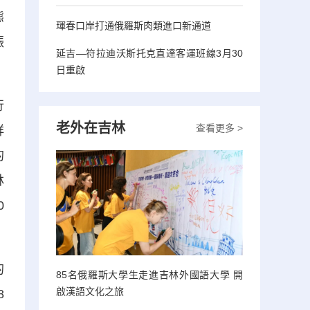
態
琿春口岸打通俄羅斯肉類進口新通道
振
延吉—符拉迪沃斯托克直達客運班線3月30
日重啟
行
老外在吉林
查看更多 >
鮮
的
林
0
的
85名俄羅斯大學生走進吉林外國語大學 開
啟漢語文化之旅
8