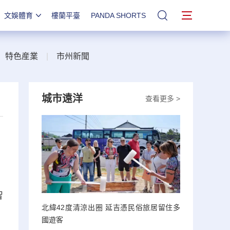
文娛體育
樓蘭平臺
PANDA SHORTS
站內搜索
|
特色産業
|
市州新聞
城市遠洋
查看更多 >
智
北緯42度清涼出圈 延吉憑民俗旅居留住多
國遊客