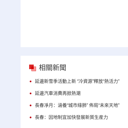
相關新聞
延邊新雪季活動上新 “冷資源”釋放“熱活力”
延邊汽車消費再掀熱潮
長春凈月：涵養“城市綠肺” 佈局“未來天地”
長春：因地制宜加快發展新質生産力