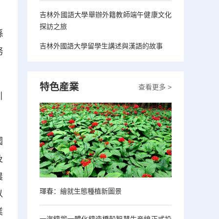
吉林外國語大學舉辦外籍教師端午健康文化
探訪之旅
縣
吉林外國語大學留學生講述與漢語的故事
務
特色産業
查看更多 >
引
國
及
農
琿春：繪就生態種植新圖景
以
業
一汽鑄鍛一體化鑄造橋殼智慧生産線正式投