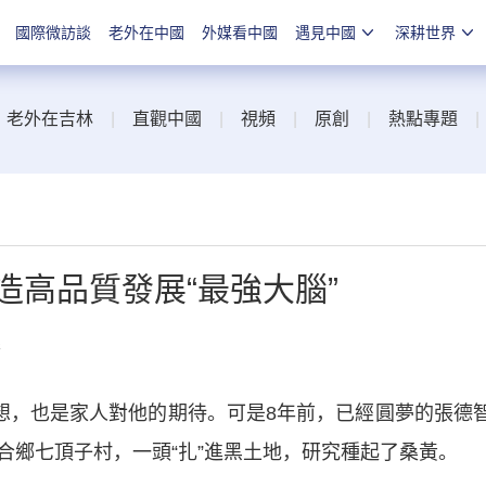
國際微訪談
老外在中國
外媒看中國
遇見中國
深耕世界
|
老外在吉林
|
直觀中國
|
視頻
|
原創
|
熱點專題
造高品質發展“最強大腦”
線
，也是家人對他的期待。可是8年前，已經圓夢的張德
合鄉七頂子村，一頭“扎”進黑土地，研究種起了桑黃。