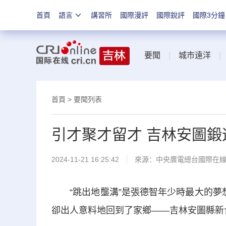
首頁
語言
講習所
國際漫評
國際銳評
國際3分鐘
要聞
|
城市遠洋
首頁
>
要聞列表
引才聚才留才 吉林安圖鍛
2024-11-21 16:25:42
來源：中央廣電總台國際在
“跳出地壟溝”是張德智年少時最大的夢想
卻出人意料地回到了家鄉——吉林安圖縣新