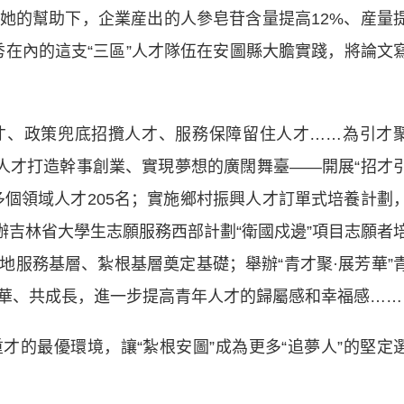
她的幫助下，企業産出的人參皂苷含量提高12%、産量
秀在內的這支“三區”人才隊伍在安圖縣大膽實踐，將論文
、政策兜底招攬人才、服務保障留住人才……為引才
為人才打造幹事創業、實現夢想的廣闊舞臺——開展“招才
多個領域人才205名；實施鄉村振興人才訂單式培養計劃
開辦吉林省大學生志願服務西部計劃“衛國戍邊”項目志願者
地服務基層、紮根基層奠定基礎；舉辦“青才聚·展芳華”
華、共成長，進一步提高青年人才的歸屬感和幸福感……
最優環境，讓“紮根安圖”成為更多“追夢人”的堅定