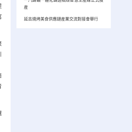
提
産
寫
延吉燒烤美食供應鏈産業交流對接會舉行
聚
引
，
培
青
選