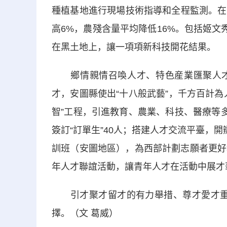
種植基地進行現場技術指導和全程監測。在
高6%，農殘含量平均降低16%。包括姬文
在黑土地上，讓一項項新科技開花結果。
鄉情親情召喚人才、特色産業匯聚人才
才，安圖縣使出“十八般武藝”，千方百計
智”工程，引進教育、農業、科技、醫療等
簽訂“訂單生”40人；搭建人才交流平臺，
訓班（安圖地區），為西部計劃志願者更好
年人才聯誼活動，讓青年人才在活動中展才
引才聚才留才的有力舉措、尊才愛才重才的
擇。（文 葛威）