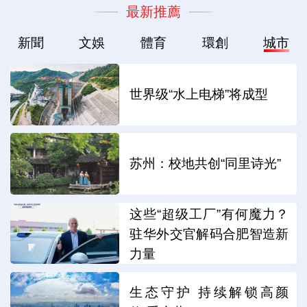
最新推薦
新聞
文娛
體育
環創
城市
世界级“水上电梯”将成型
苏州：校地共创“同里诗光”
这些“超级工厂”有何魔力？
驻华外交官解码合肥智造新
力量
生态守护 持续解锁高颜