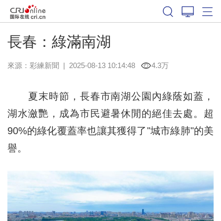
長春：綠滿南湖
來源：
彩練新聞
|
2025-08-13 10:14:48
4.3万
夏末時節，長春市南湖公園內綠蔭如蓋，
湖水瀲艷，成為市民避暑休閒的絕佳去處。超
90%的綠化覆蓋率也讓其獲得了"城市綠肺"的美
譽。