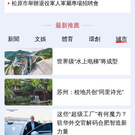
松原市舉辦退役軍人軍屬專場招聘會
最新推薦
新聞
文娛
體育
環創
城市
世界级“水上电梯”将成型
苏州：校地共创“同里诗光”
这些“超级工厂”有何魔力？
驻华外交官解码合肥智造新
力量