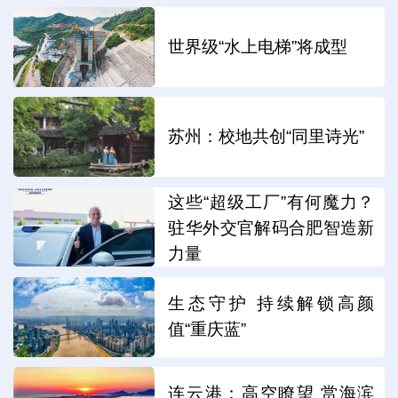
世界级“水上电梯”将成型
苏州：校地共创“同里诗光”
这些“超级工厂”有何魔力？
驻华外交官解码合肥智造新
力量
生态守护 持续解锁高颜
值“重庆蓝”
连云港：高空瞭望 赏海滨