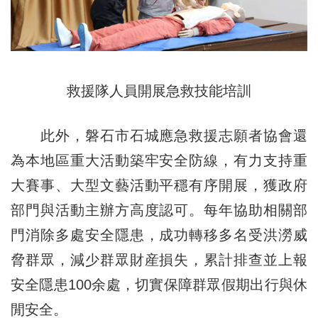
救援隊人員開展急救技能培訓
此外，磐石市石城應急救援志願者協會還
為本地區重大活動築牢安全防線，有力支持重
大賽事、大型文藝活動平穩有序開展，獲政府
部門與活動主辦方高度認可。每年協助相關部
門消除多處安全隱患，成功轉移多名受洪澇威
脅群眾，減少群眾財産損失，累計排查並上報
安全隱患100余處，切實保障群眾假期出行與休
閒安全。