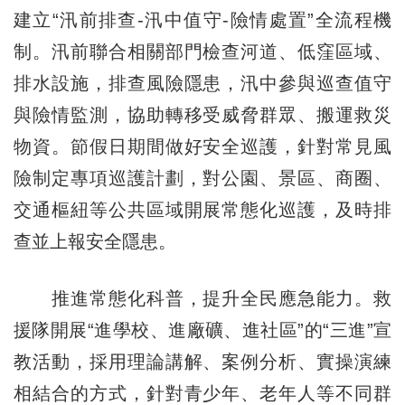
建立“汛前排查-汛中值守-險情處置”全流程機
制。汛前聯合相關部門檢查河道、低窪區域、
排水設施，排查風險隱患，汛中參與巡查值守
與險情監測，協助轉移受威脅群眾、搬運救災
物資。節假日期間做好安全巡護，針對常見風
險制定專項巡護計劃，對公園、景區、商圈、
交通樞紐等公共區域開展常態化巡護，及時排
查並上報安全隱患。
推進常態化科普，提升全民應急能力。救
援隊開展“進學校、進廠礦、進社區”的“三進”宣
教活動，採用理論講解、案例分析、實操演練
相結合的方式，針對青少年、老年人等不同群