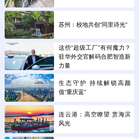
苏州：校地共创“同里诗光”
这些“超级工厂”有何魔力？
驻华外交官解码合肥智造新
力量
生态守护 持续解锁高颜
值“重庆蓝”
连云港：高空瞭望 赏海滨
风光