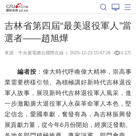
吉林省第四屆“最美退役軍人”當
選者——趙旭燁
來源：中央廣電總台國際在線
|
2025-12-23 15:47:26
3.3万
編者按
：偉大時代呼喚偉大精神，崇高事
業需要榜樣引領。為積極講好新時代吉林退役
軍人故事，展現新時代吉林退役軍人風采，進
一步激勵廣大退役軍人永葆革命軍人本色，堅
定信念，愛國奉獻，奮發有為，為吉林振興發
展貢獻力量，從今年6月份開始，經廣泛發動、
各地各部門積極推薦、專家評審、部門會商、