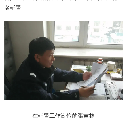
名輔警。
在輔警工作崗位的張吉林