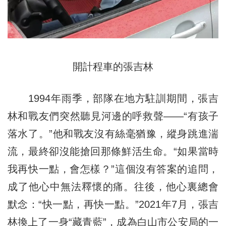
開計程車的張吉林
1994年雨季，部隊在地方駐訓期間，張吉
林和戰友們突然聽見河邊的呼救聲——“有孩子
落水了。”他和戰友沒有絲毫猶豫，縱身跳進湍
流，最終卻沒能搶回那條鮮活生命。“如果當時
我再快一點，會怎樣？”這個沒有答案的追問，
成了他心中無法釋懷的痛。往後，他心裏總會
默念：“快一點，再快一點。”2021年7月，張吉
林換上了一身“藏青藍”，成為白山市公安局的一