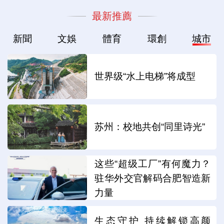
最新推薦
新聞
文娛
體育
環創
城市
世界级“水上电梯”将成型
苏州：校地共创“同里诗光”
这些“超级工厂”有何魔力？
驻华外交官解码合肥智造新
力量
生态守护 持续解锁高颜