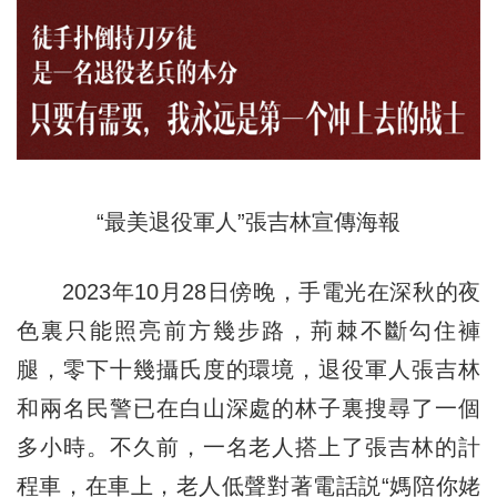
“最美退役軍人”張吉林宣傳海報
2023年10月28日傍晚，手電光在深秋的夜
色裏只能照亮前方幾步路，荊棘不斷勾住褲
腿，零下十幾攝氏度的環境，退役軍人張吉林
和兩名民警已在白山深處的林子裏搜尋了一個
多小時。不久前，一名老人搭上了張吉林的計
程車，在車上，老人低聲對著電話説“媽陪你姥