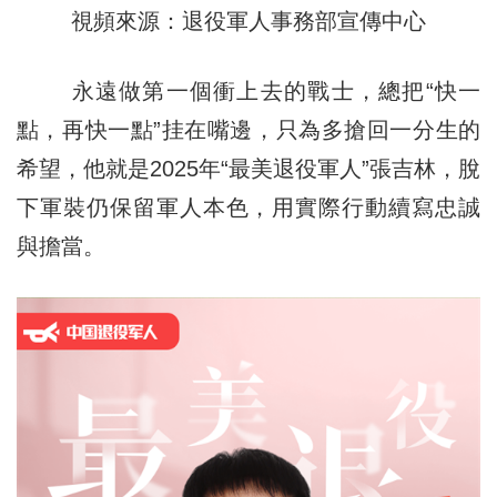
視頻來源：退役軍人事務部宣傳中心
永遠做第一個衝上去的戰士，總把“快一
點，再快一點”挂在嘴邊，只為多搶回一分生的
希望，他就是2025年“最美退役軍人”張吉林，脫
下軍裝仍保留軍人本色，用實際行動續寫忠誠
與擔當。