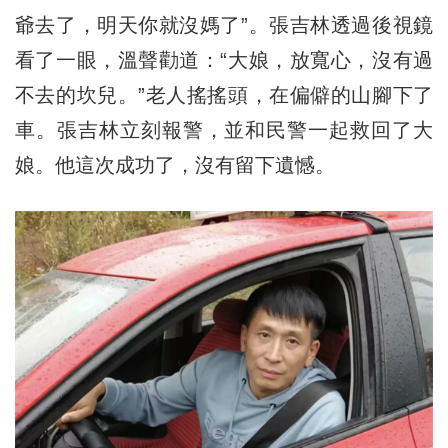
爺去了，明天你就沒媽了”。張吉林透過後視鏡
看了一眼，溫聲勸道：“大娘，放寬心，沒有過
不去的坎兒。”老人搖搖頭，在偏僻的山腳下了
車。張吉林立刻報警，並和民警一起救回了大
娘。他這次成功了，沒有留下遺憾。