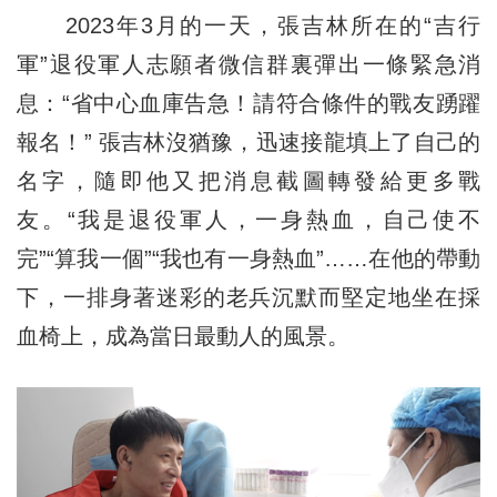
2023年3月的一天，張吉林所在的“吉行
軍”退役軍人志願者微信群裏彈出一條緊急消
息：“省中心血庫告急！請符合條件的戰友踴躍
報名！” 張吉林沒猶豫，迅速接龍填上了自己的
名字，隨即他又把消息截圖轉發給更多戰
友。“我是退役軍人，一身熱血，自己使不
完”“算我一個”“我也有一身熱血”……在他的帶動
下，一排身著迷彩的老兵沉默而堅定地坐在採
血椅上，成為當日最動人的風景。