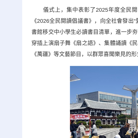
儀式上，集中表彰了2025年度全民閱
《2026全民閱讀倡議書》，向全社會發出
書館移交中小學生必讀書目清單，進一步夯
穿插上演扇子舞《扇之語》、集體誦讀《民
《萬疆》等文藝節目，以群眾喜聞樂見的形