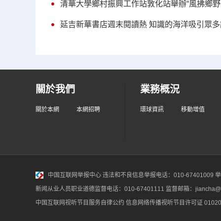
清華大學鄉村振興工作站敦化站舉辦“風拂鄉野
延吉新華書店週末閱讀熱 知識的海洋吸引眾多
關於我們
業務概況
關於本網
本網招聘
環球資訊
移動增值
中国互联网举报中心
违法和不良信息举报电话：010-67401009 举报邮
新闻从业人员职业道德监督电话：010-67401111 监督邮箱：jiancha@c
中国互联网视听节目服务自律公约
信息网络传播视听节目许可证 010200