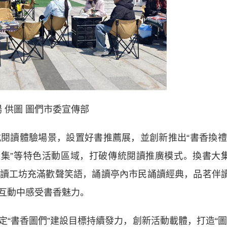
 供圖 圖們市委宣傳部
讀體驗場景，設置好書推薦展，並創新推出“書香換禮
讀雅集”等特色活動區域，打破傳統閱讀推廣模式。換書大
讀工坊充滿歡聲笑語，誦讀亭內市民誦讀經典，品茗伴
互動中感受書香魅力。
書香圖們”建設目標持續發力，創新活動載體，打造“圖