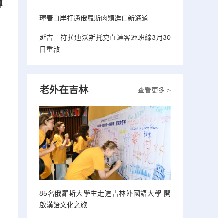
傳
琿春口岸打通俄羅斯肉類進口新通道
延吉—符拉迪沃斯托克直達客運班線3月30
日重啟
老外在吉林
查看更多 >
85名俄羅斯大學生走進吉林外國語大學 開
啟漢語文化之旅