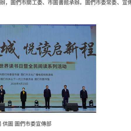
辦，圖們市關工委、市圖書館承辦。圖們市委常委、宣
 供圖 圖們市委宣傳部