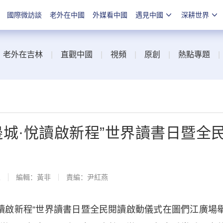
國際微訪談
老外在中國
外媒看中國
遇見中國
深耕世界
|
老外在吉林
|
直觀中國
|
視頻
|
原創
|
熱點專題
潤邊城·悅讀啟新程”世界讀書日暨全
線
編輯：黃非
責編：尹紅燕
悅讀啟新程”世界讀書日暨全民閱讀啟動儀式在圖們江廣場