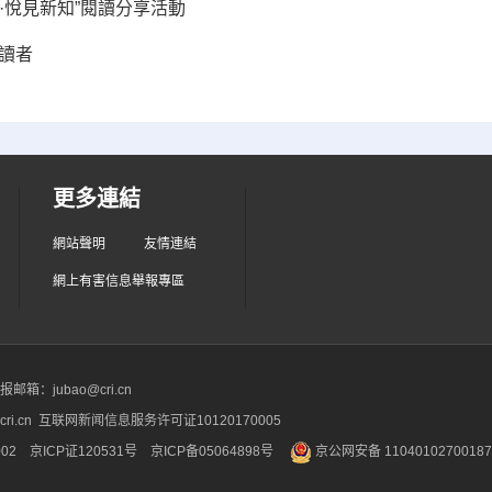
·悅見新知”閱讀分享活動
讀者
更多連結
網站聲明
友情連結
網上有害信息舉報專區
箱：jubao@cri.cn
ri.cn 互联网新闻信息服务许可证10120170005
2 京ICP证120531号
京ICP备05064898号
京公网安备 1104010270018