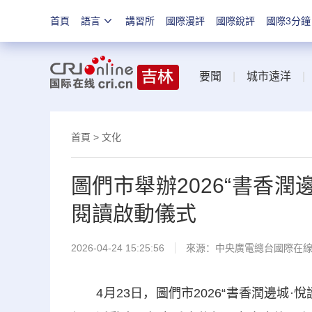
首頁
語言
講習所
國際漫評
國際銳評
國際3分鐘
要聞
|
城市遠洋
首頁
>
文化
圖們市舉辦2026“書香
閱讀啟動儀式
2026-04-24 15:25:56
來源：中央廣電總台國際在
4月23日，圖們市2026“書香潤邊城·