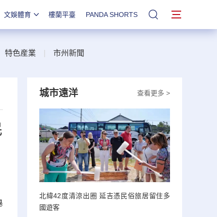
文娛體育
樓蘭平臺
PANDA SHORTS
站內搜索
|
特色産業
|
市州新聞
城市遠洋
查看更多 >
民
北緯42度清涼出圈 延吉憑民俗旅居留住多
舉
國遊客