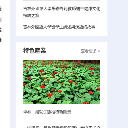
吉林外國語大學舉辦外籍教師端午健康文化
讀
探訪之旅
圖
吉林外國語大學留學生講述與漢語的故事
還
舞
特色産業
查看更多 >
琿春：繪就生態種植新圖景
一汽鑄鍛一體化鑄造橋殼智慧生産線正式投