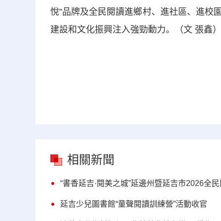
悅”品牌及全民閱讀進鄉村、進社區、進校
建設和文化振興注入強勁動力。（文 張鑫
相關新聞
“書香延吉·閱美之城”延邊州暨延吉市2026全
延吉少兒圖書館“童聲閱讀訓練營”活動收官