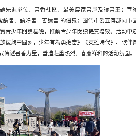
讀先進單位、書香社區、最美農家書屋及讀書王；宣
“愛讀書、讀好書、善讀書”的倡議；圖們市委宣傳部向市
實青少年閱讀基礎，推動青少年閱讀提質增效。活動中
族復興中國夢，少年有為勇擔當》《英雄時代》、歌伴
式傳遞書香力量，營造莊重熱烈、喜慶祥和的活動氛圍。