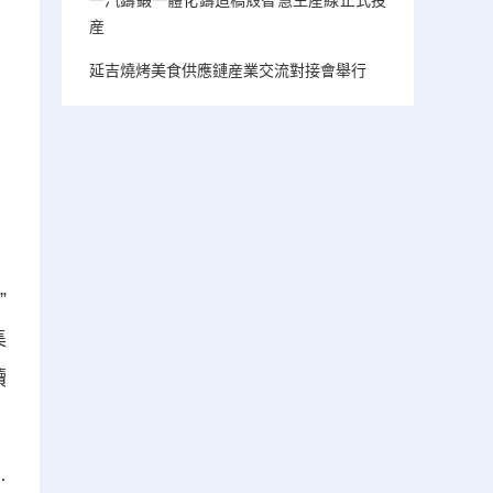
産
延吉燒烤美食供應鏈産業交流對接會舉行
”
集
讀
·