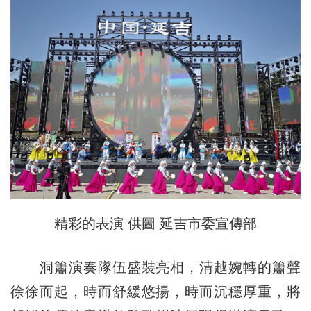
精彩的表演 供圖 延吉市委宣傳部
洞簫演奏隊伍盛裝亮相，清越婉轉的簫聲
徐徐而起，時而舒緩悠揚，時而沉穩厚重，將