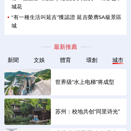
城花
“有一種生活叫延吉”獲認證 延吉榮膺5A級景區
城
最新推薦
新聞
文娛
體育
環創
城市
世界级“水上电梯”将成型
苏州：校地共创“同里诗光”