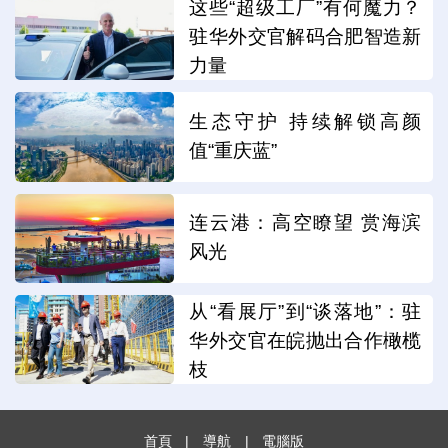
这些“超级工厂”有何魔力？
驻华外交官解码合肥智造新
力量
生态守护 持续解锁高颜
值“重庆蓝”
连云港：高空瞭望 赏海滨
风光
从“看展厅”到“谈落地”：驻
华外交官在皖抛出合作橄榄
枝
首頁
|
導航
|
電腦版