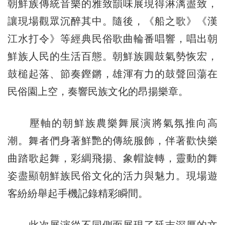
朝鮮族傳統音樂的雅致韻味展現得淋漓盡致，
讓現場觀眾沉醉其中。隨後，《船之歌》《漢
江水打令》等經典民俗歌曲輪番唱響，唱出朝
鮮族人民的生活百態。朝鮮族圓鼓氣勢恢宏，
鼓槌起落、節奏鏗鏘，雄渾有力的鼓聲回蕩在
民俗園上空，奏響民族文化的昂揚樂章。
壓軸的朝鮮族農樂舞展演將氣氛推向高
潮。舞者們身著鮮艷的傳統服飾，伴著歡快樂
曲踏歌起舞，彩綢飛揚、象帽旋轉，靈動的舞
姿盡顯朝鮮族民俗文化的活力與魅力。現場遊
客紛紛舉起手機記錄精彩瞬間。
此次展演從不同側面展現了延吉深厚的文