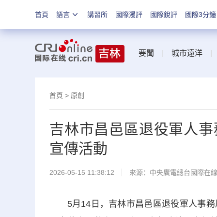
首頁
語言
講習所
國際漫評
國際銳評
國際3分鐘
要聞
|
城市遠洋
首頁
>
原創
吉林市昌邑區退役軍人事
宣傳活動
2026-05-15 11:38:12
來源：中央廣電總台國際在
5月14日，吉林市昌邑區退役軍人事務局