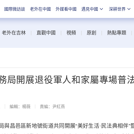
國際微訪談
老外在中國
外媒看中國
遇見中國
深耕世界
|
老外在吉林
|
直觀中國
|
視頻
|
原創
|
熱點專題
務局開展退役軍人和家屬專場普
線
編輯：楊薇
責編：尹紅燕
與昌邑區新地號街道共同開展“美好生活·民法典相伴”