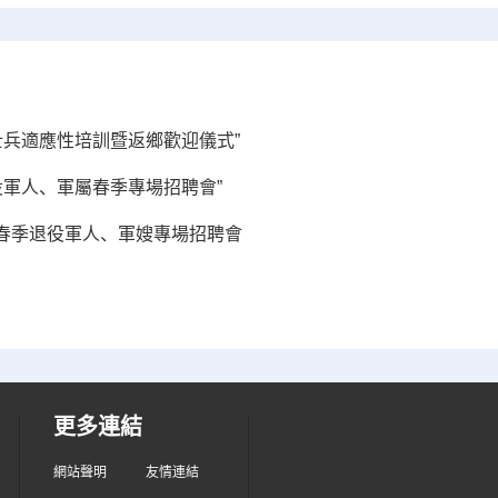
士兵適應性培訓暨返鄉歡迎儀式”
役軍人、軍屬春季專場招聘會”
春季退役軍人、軍嫂專場招聘會
更多連結
網站聲明
友情連結