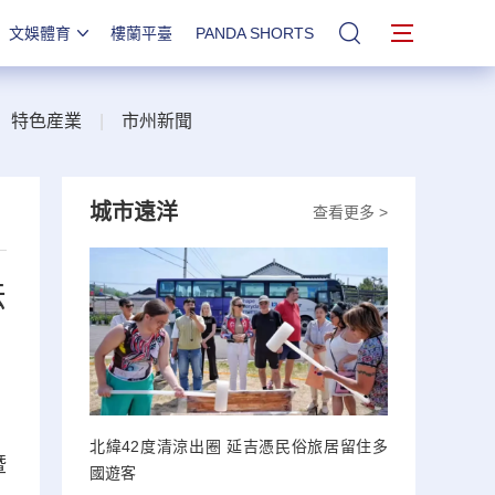
文娛體育
樓蘭平臺
PANDA SHORTS
站內搜索
|
特色産業
|
市州新聞
城市遠洋
查看更多 >
法
北緯42度清涼出圈 延吉憑民俗旅居留住多
暨
國遊客