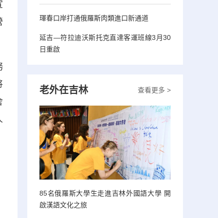
宣
琿春口岸打通俄羅斯肉類進口新通道
營
延吉—符拉迪沃斯托克直達客運班線3月30
日重啟
務
將
老外在吉林
查看更多 >
舍
人
85名俄羅斯大學生走進吉林外國語大學 開
啟漢語文化之旅