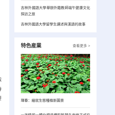
吉林外國語大學舉辦外籍教師端午健康文化
探訪之旅
吉林外國語大學留學生講述與漢語的故事
特色産業
查看更多 >
採
待
要
琿春：繪就生態種植新圖景
一汽鑄鍛一體化鑄造橋殼智慧生産線正式投