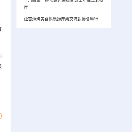
産
、
，
延吉燒烤美食供應鏈産業交流對接會舉行
實
態
退