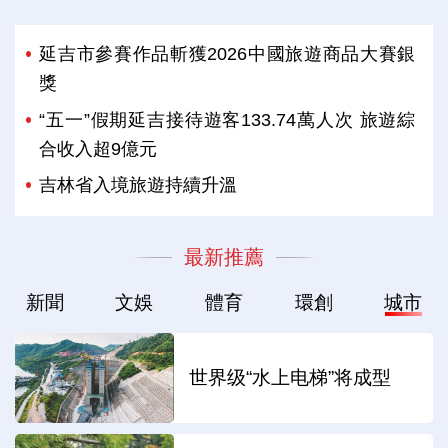
延吉市參賽作品斬獲2026中國旅遊商品大賽銀
獎
“五一”假期延吉接待遊客133.74萬人次 旅遊綜
合收入超9億元
吉林省入境旅遊持續升溫
最新推薦
新聞
文娛
體育
環創
城市
世界级“水上电梯”将成型