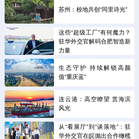
苏州：校地共创“同里诗光”
这些“超级工厂”有何魔力？
驻华外交官解码合肥智造新
力量
生态守护 持续解锁高颜
值“重庆蓝”
连云港：高空瞭望 赏海滨
风光
从“看展厅”到“谈落地”：驻
华外交官在皖抛出合作橄榄