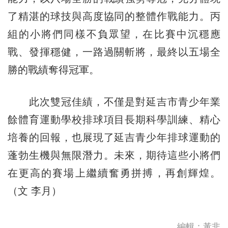
了精湛的球技與高度協同的整體作戰能力。丙
組的小將們同樣不負眾望，在比賽中沉穩應
戰、發揮穩健，一路過關斬將，最終以五場全
勝的戰績奪得冠軍。
此次雙冠佳績，不僅是對延吉市青少年業
餘體育運動學校排球項目長期科學訓練、精心
培養的回報，也展現了延吉青少年排球運動的
蓬勃生機與無限潛力。未來，期待這些小將們
在更高的賽場上繼續奮勇拼搏，再創輝煌。
（文 李月）
編輯：黃非