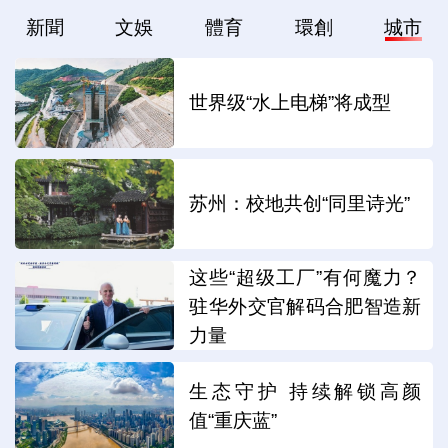
新聞
文娛
體育
環創
城市
世界级“水上电梯”将成型
苏州：校地共创“同里诗光”
这些“超级工厂”有何魔力？
驻华外交官解码合肥智造新
力量
生态守护 持续解锁高颜
值“重庆蓝”