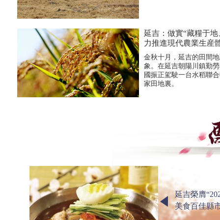
延吉：做實“藏糧于地
力推進現代農業生産
金秋十月，延吉的田間地
象。在延吉朝陽川鎮勤勞
國振正駕駛一台水稻聯合
家田地裏。
延吉榮膺“20
美食百佳縣市