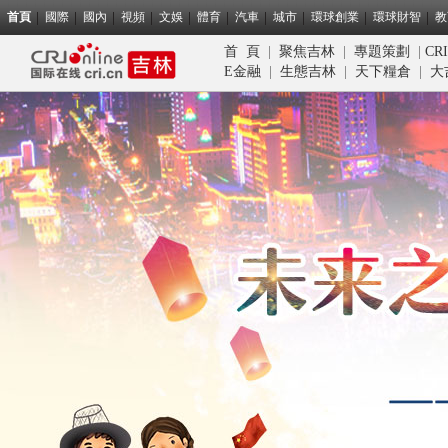
首頁
國際
國內
視頻
文娛
體育
汽車
城市
環球創業
環球財智
教
首 頁
|
聚焦吉林
|
專題策劃
|
CR
E金融
|
生態吉林
|
天下糧倉
|
大