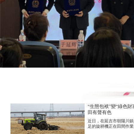
“生態包袱”變“綠色財
田有聲有色
近日，在延吉市朝陽川鎮
足的旋耕機正在田間作業