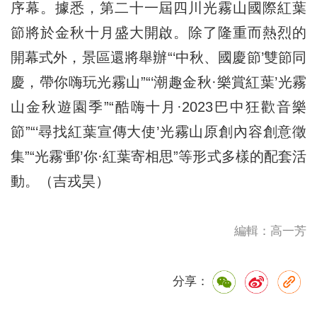
序幕。據悉，第二十一屆四川光霧山國際紅葉
節將於金秋十月盛大開啟。除了隆重而熱烈的
開幕式外，景區還將舉辦“‘中秋、國慶節’雙節同
慶，帶你嗨玩光霧山”“‘潮趣金秋·樂賞紅葉’光霧
山金秋遊園季”“酷嗨十月·2023巴中狂歡音樂
節”“‘尋找紅葉宣傳大使’光霧山原創內容創意徵
集”“光霧‘郵’你·紅葉寄相思”等形式多樣的配套活
動。（吉戎昊）
編輯：高一芳
分享：