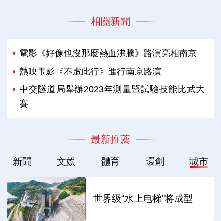
相關新聞
電影《好像也沒那麼熱血沸騰》路演亮相南京
熱映電影《不虛此行》進行南京路演
中交隧道局舉辦2023年測量暨試驗技能比武大
賽
最新推薦
新聞
文娛
體育
環創
城市
世界级“水上电梯”将成型