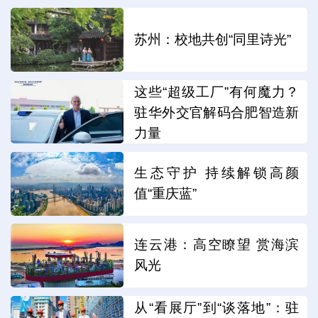
苏州：校地共创“同里诗光”
这些“超级工厂”有何魔力？
驻华外交官解码合肥智造新
力量
生态守护 持续解锁高颜
值“重庆蓝”
连云港：高空瞭望 赏海滨
风光
从“看展厅”到“谈落地”：驻