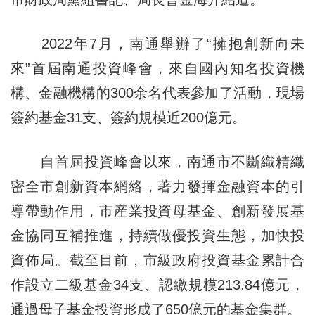
2022年7月，南通舉辦了“擁抱創新向未
來”首屆南通投資峰會，來自國內知名投資機
構、金融機構的300余名代表參加了活動，現場
簽約基金31支、簽約規模近200億元。
自首屆投資峰會以來，南通市不斷織精織
密全市創新資本網絡，著力發揮金融資本的引
導帶動作用，市産業投資母基金、創新發展基
金協同互補推進，持續做優投資生態，加快投
資佈局。截至目前，市級政府投資基金累計合
作設立二級基金34支、認繳規模213.84億元，
通過母子基金投資形成了650億元的基金集群。