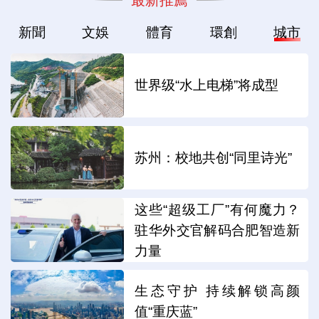
新聞
文娛
體育
環創
城市
世界级“水上电梯”将成型
苏州：校地共创“同里诗光”
这些“超级工厂”有何魔力？
驻华外交官解码合肥智造新
力量
生态守护 持续解锁高颜
值“重庆蓝”