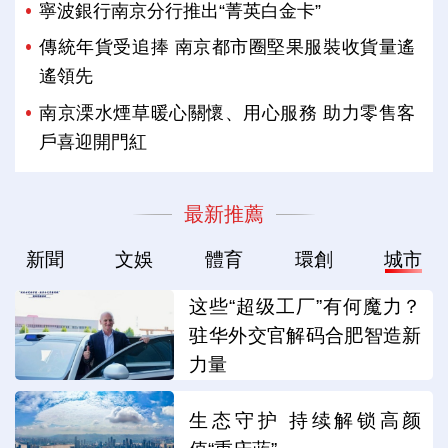
寧波銀行南京分行推出“菁英白金卡”
傳統年貨受追捧 南京都市圈堅果服裝收貨量遙
遙領先
南京溧水煙草暖心關懷、用心服務 助力零售客
戶喜迎開門紅
最新推薦
新聞
文娛
體育
環創
城市
这些“超级工厂”有何魔力？
驻华外交官解码合肥智造新
力量
生态守护 持续解锁高颜