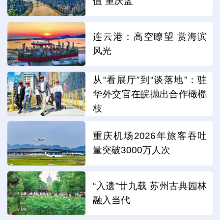
值“重庆蓝”
连云港：高空瞭望 赏海滨
风光
从“看展厅”到“谈落地”：驻
华外交官在皖抛出合作橄榄
枝
重庆机场2026年旅客吞吐
量突破3000万人次
“入遗”廿九载 苏州古典园林
融入当代