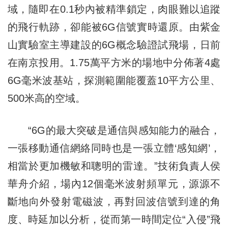
域，隨即在0.1秒內被精準鎖定，肉眼難以追蹤
的飛行軌跡，卻能被6G信號實時還原。由紫金
山實驗室主導建設的6G概念驗證試飛場，日前
在南京投用。1.75萬平方米的場地中分佈著4處
6G毫米波基站，探測範圍能覆蓋10平方公里、
500米高的空域。
“6G的最大突破是通信與感知能力的融合，
一張移動通信網絡同時也是一張立體‘感知網’，
相當於更加機敏和聰明的雷達。”技術負責人侯
華舟介紹，場內12個毫米波射頻單元，源源不
斷地向外發射電磁波，再對回波信號到達的角
度、時延加以分析，從而第一時間定位“入侵”飛