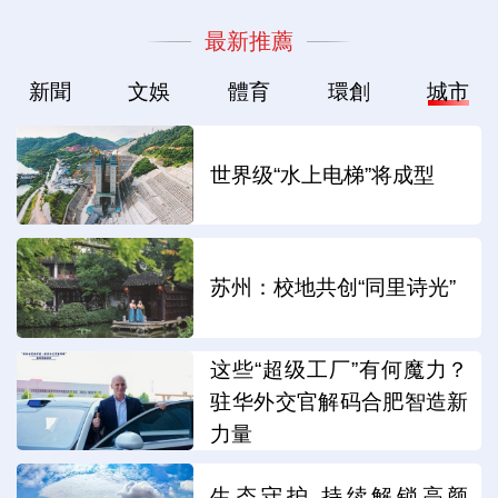
最新推薦
新聞
文娛
體育
環創
城市
世界级“水上电梯”将成型
苏州：校地共创“同里诗光”
这些“超级工厂”有何魔力？
驻华外交官解码合肥智造新
力量
生态守护 持续解锁高颜