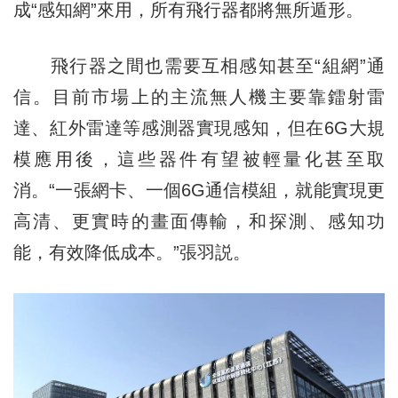
成“感知網”來用，所有飛行器都將無所遁形。
飛行器之間也需要互相感知甚至“組網”通
信。目前市場上的主流無人機主要靠鐳射雷
達、紅外雷達等感測器實現感知，但在6G大規
模應用後，這些器件有望被輕量化甚至取
消。“一張網卡、一個6G通信模組，就能實現更
高清、更實時的畫面傳輸，和探測、感知功
能，有效降低成本。”張羽説。