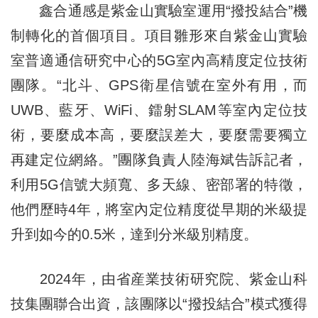
鑫合通感是紫金山實驗室運用“撥投結合”機
制轉化的首個項目。項目雛形來自紫金山實驗
室普適通信研究中心的5G室內高精度定位技術
團隊。“北斗、GPS衛星信號在室外有用，而
UWB、藍牙、WiFi、鐳射SLAM等室內定位技
術，要麼成本高，要麼誤差大，要麼需要獨立
再建定位網絡。”團隊負責人陸海斌告訴記者，
利用5G信號大頻寬、多天線、密部署的特徵，
他們歷時4年，將室內定位精度從早期的米級提
升到如今的0.5米，達到分米級別精度。
2024年，由省産業技術研究院、紫金山科
技集團聯合出資，該團隊以“撥投結合”模式獲得