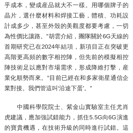
乎成本，變成産品就大不一樣。用哪個牌子的
晶片，選什麼材料和焊接工藝，體積、功耗設
計成多少，甚至外殼的美觀度都要考慮，一切
為性價比讓路。”胡雲介紹，團隊關於6G天線的
首期研究已在2024年結項，新項目正在突破更
高階更高頻的數字相控陣，但先前的模擬相控
陣技術足以應對市場需求，形成降維打擊，産
業化順勢而來。“目前已經在和多家衛星通信企
業對接。我們管這叫‘沿途下蛋’。”
中國科學院院士、紫金山實驗室主任尤肖
虎建議，應加強試錯能力，抓住5.5G向6G演進
的寶貴機遇，在技術升級的同時進行試錯。這