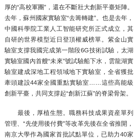
厚的“高校軍團”，還在不斷壯大創新平臺矩陣。
去年，蘇州國家實驗室“去籌轉建”。也是去年，
中國科學院工業人工智能研究所正式成立，其
自研的世界模型近日登頂權威榜單。紫金山實
驗室支撐我國完成第一階段6G技術試驗，太湖
實驗室國內首艘“未來”號試驗船下水，雲龍湖實
驗室建成深地工程領域地下實驗室，全省獲批
牽頭建設44家全國重點實驗室……這些高能級
創新平臺，共同支撐起“創新江蘇”的脊梁骨架。
最後，厚植生態。職務科技成果資産單列
管理、“先使用後付費”等改革先後在全省推開，
南京大學作為國家首批試點單位，已助力40家