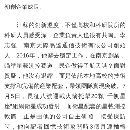
初創企業成長。
江蘇的創新溫度，不僅高校和科研院所的
科研人員感受深，企業負責人也很有共鳴。李
志強，南京天際易達通信技術有限公司創始
人。2016年，他辭去穩定工作，在南京創業，
瞄準星載測控賽道。民企做得了航天嗎？面對
質疑，他沒有退縮，而是依託本地高校的技術
支撐和完備的産業配套，帶領團隊實現突破。7
月5日，長征八號運載火箭托舉20顆“千帆星
座”組網衛星成功發射，而衛星配套的星載測控
軟體，正是由他的公司自主研發。接受採訪
時，他向記者回憶技術攻關時3個月連軸轉