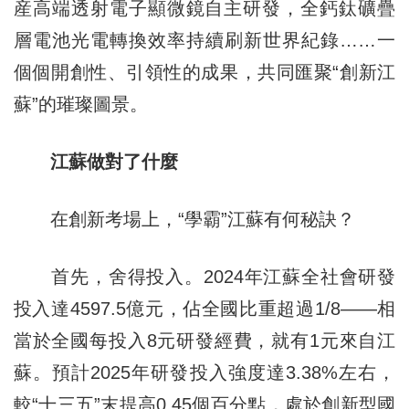
産高端透射電子顯微鏡自主研發，全鈣鈦礦疊
層電池光電轉換效率持續刷新世界紀錄……一
個個開創性、引領性的成果，共同匯聚“創新江
蘇”的璀璨圖景。
江蘇做對了什麼
在創新考場上，“學霸”江蘇有何秘訣？
首先，舍得投入。2024年江蘇全社會研發
投入達4597.5億元，佔全國比重超過1/8——相
當於全國每投入8元研發經費，就有1元來自江
蘇。預計2025年研發投入強度達3.38%左右，
較“十三五”末提高0.45個百分點，處於創新型國