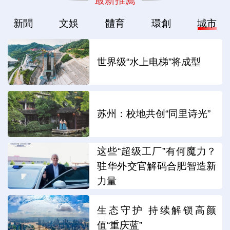
新聞
文娛
體育
環創
城市
世界级“水上电梯”将成型
苏州：校地共创“同里诗光”
这些“超级工厂”有何魔力？
驻华外交官解码合肥智造新
力量
生态守护 持续解锁高颜
值“重庆蓝”