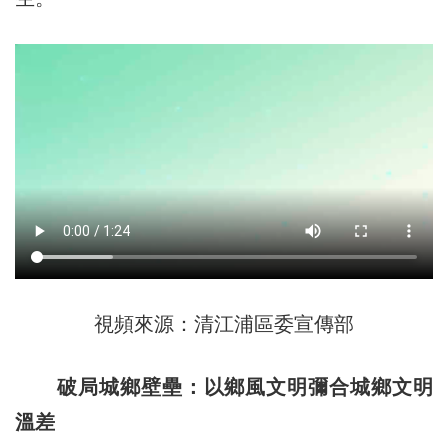
視頻來源：清江浦區委宣傳部
破局城鄉壁壘：以鄉風文明彌合城鄉文明
溫差