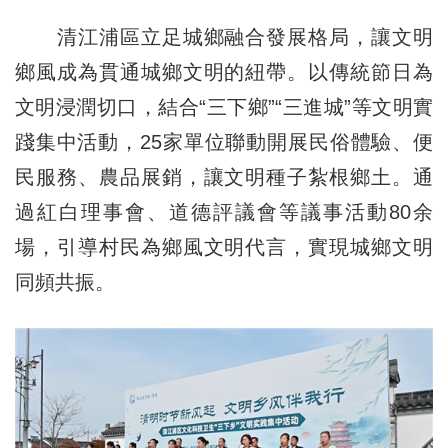
清江浦區立足城鄉融合發展格局，讓文明
鄉風成為貫通城鄉文明的紐帶。以傳統節日為
文明浸潤切口，結合“三下鄉”“三進城”等文明實
踐集中活動，25家單位聯動開展民俗體驗、便
民服務、農品展銷，讓文明種子紮根鄉土。通
過紅白理事會、道德評議會等議事活動80余
場，引導村民為鄉風文明代言，實現城鄉文明
同頻共振。