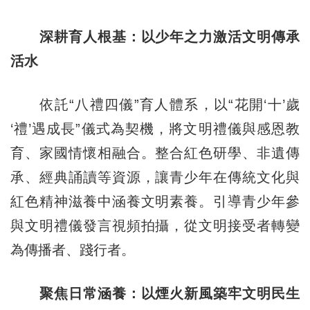
深耕育人根基：以少年之力激活文明傳承
活水
依託“八禮四儀”育人體系，以“花開‘十’歲
‘禮’遇成長”儀式為契機，將文明禮儀與感恩教
育、家國情懷相融合。整合紅色研學、非遺傳
承、經典誦讀等資源，讓青少年在傳統文化與
紅色精神滋養中涵養文明素養。引導青少年參
與文明禮儀發言視頻拍攝，從文明接受者轉變
為傳播者、踐行者。
聚焦日常涵養：以煙火新風築牢文明民生