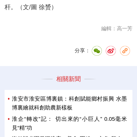
杆。（文/圖 徐赟）
編輯：高一芳
分享：
相關新聞
淮安市淮安區博裏鎮：科創賦能鄉村振興 水墨
博裏繪就科創助農新樣板
淮企“轉改”記： 切出來的“小巨人” 0.05毫米
見“精”功