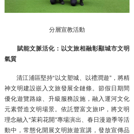
分層宣教活動
賦能文脈活化：以文旅相融彰顯城市文明
氣質
清江浦區堅持“以文塑城、以禮潤遊”，將精
神文明建設嵌入文旅發展全鏈條。節假日期間
優化遊覽路線、升級服務設施，融入運河文化
元素營造文明場景。依託豐富文旅IP，將文明
理念融入“茉莉花開”專場演出、春日漫遊季等活
動中，常態化開展文明旅遊宣講，發放宣傳品