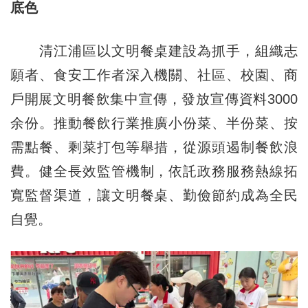
底色
清江浦區以文明餐桌建設為抓手，組織志
願者、食安工作者深入機關、社區、校園、商
戶開展文明餐飲集中宣傳，發放宣傳資料3000
余份。推動餐飲行業推廣小份菜、半份菜、按
需點餐、剩菜打包等舉措，從源頭遏制餐飲浪
費。健全長效監管機制，依託政務服務熱線拓
寬監督渠道，讓文明餐桌、勤儉節約成為全民
自覺。