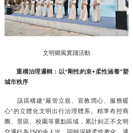
文明鄉風實踐活動
重構治理邏輯：以“剛性約束+柔性涵養”塑
城市秩序
該區構建“嚴管立規、宣教潤心、服務暖
心”的立體化文明出行治理體系。精準布控商
圈、景區、校園等重點區域，累計糾正不文明
交通行為1500余人次。同時深耕柔性教化，通