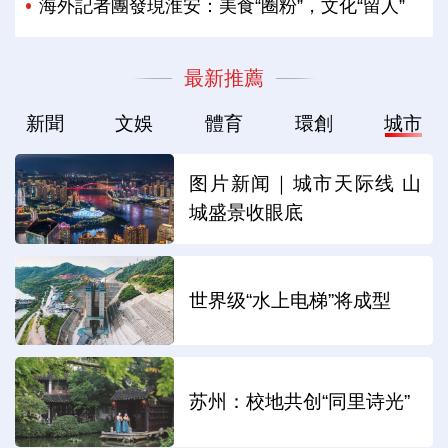
海外記者團發現淮安：美食“圈粉”，文化“留人”
最新推薦
新聞
文娛
體育
環創
城市
图片新闻｜城市天际线 山
城盛景收眼底
世界级“水上电梯”将成型
苏州：校地共创“同里诗光”