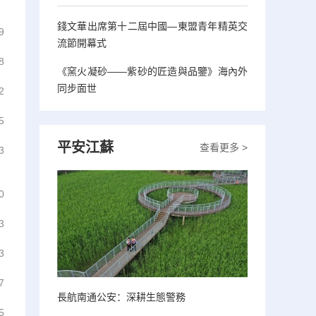
錢文華出席第十二屆中國—東盟青年精英交
9
流節開幕式
8
《窯火凝砂——紫砂的匠造與品鑒》海內外
同步面世
2
5
平安江蘇
查看更多 >
3
0
3
3
7
長航南通公安：深耕生態警務
5