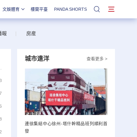
文娛體育
樓蘭平臺
PANDA SHORTS
站內搜索
播報
|
房産
城市遠洋
查看更多 >
3
7
6
8
連徐集結中心徐州-塔什幹精品班列順利首
發
2