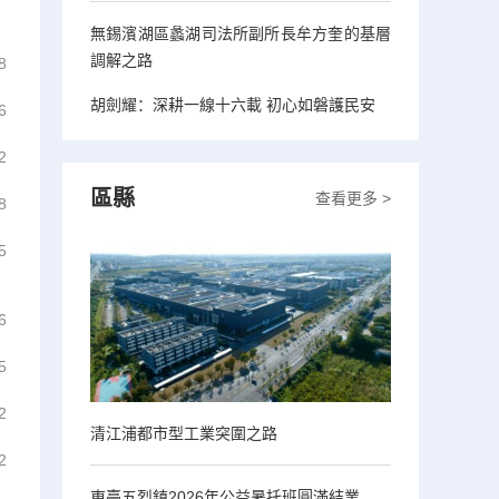
無錫濱湖區蠡湖司法所副所長牟方奎的基層
調解之路
8
胡劍耀：深耕一線十六載 初心如磐護民安
6
2
區縣
查看更多 >
8
5
6
5
2
清江浦都市型工業突圍之路
2
東臺五烈鎮2026年公益暑托班圓滿結業