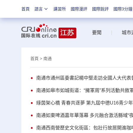
首頁
語言
講習所
國際漫評
國際銳評
國際3分鐘
要聞
|
城市
首頁
> 南通
南通市通州區委書記楊中堅走訪全國人大代表
南通如皋市如城街道：“擁軍周”系列活動共敘
綠茵架心橋 青春共逐夢 第九屆中德U16青少
南通如東啤酒嘉年華落幕 多元融合激活縣域“夜
南通西南營歷史文化街區：包壯行故居開進咖