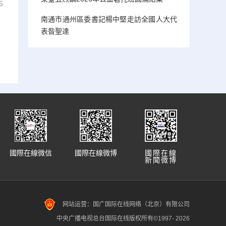
5
南通市通州區委書記楊中堅走訪全國人大代
表昝聖達
國際在線微信
國際在線微博
國際在線
新聞微博
网站运营：国广国际在线网络（北京）有限公司
中央广播电视总台国际在线版权所有©1997-
2026