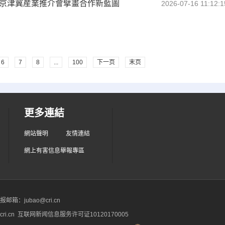
暨京津冀産業推介會擘畫合作新藍圖
2026-07-16 11:12:1
6
7
8
...
100
下一页
末页
更多連結
網站聲明
友情連結
網上有害信息舉報專區
箱：jubao@cri.cn
ri.cn 互联网新闻信息服务许可证10120170005