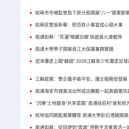
如皋市市場監管局下原分局開展“八一”建軍節
如皋民警吳新華：把百姓小事當成心頭大事
南通如皋：“花灑”暗藏白銀 快遞員火速截停
南通大學學子開展長江大保護暑期實踐
泥濘灘塗上踢“蘇超” 2026江蘇青少年灘塗足
江蘇啟東：警企攜手築平安，護企服務促發展
南通海安市城東派出所成功攔截一起高額電信
“沉睡”土地變身“共享菜園” 南通徐莊村“家和拾
校地協同賦能基層體育 南通大學赴石港鎮開
南通如皋：從田埂到“雲端” 用數字流量激活一