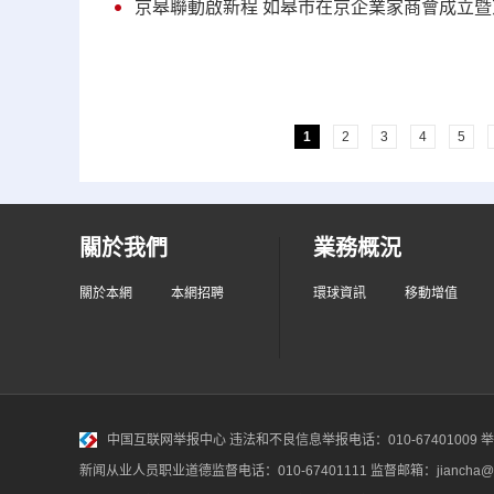
京皋聯動啟新程 如皋市在京企業家商會成立
1
2
3
4
5
關於我們
業務概況
關於本網
本網招聘
環球資訊
移動增值
中国互联网举报中心
违法和不良信息举报电话：010-67401009 举报邮
新闻从业人员职业道德监督电话：010-67401111 监督邮箱：jiancha@c