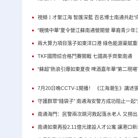
視頻丨才聚江海 智匯深藍 百名博士南通共赴“
“親情中華”夏令營江蘇南通營開營 華裔青少年
兩大算力項目落子如東洋口港 綠色能源稟賦
TKF國際綜合格鬥賽開戰 七國高手齊聚南通
“蘇超”熱浪引爆如東夏夜 啤酒嘉年華“第二現場
7月20日晚CCTV-1開播！ 《江海潮生》講述
守護群眾“錢袋子” 南通海安警方成功阻止一起“
南通海門：民警兩次跳河救起落水老人 又撈出
南通如東再投2.11億元建設人才公寓 讓港口新