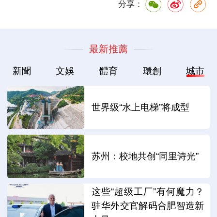
分享：
最新推薦
新聞
文娛
體育
環創
城市
世界级“水上电梯”将成型
苏州：校地共创“同里诗光”
这些“超级工厂”有何魔力？
驻华外交官解码合肥智造新