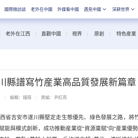
國際微訪談
老外在中國
外媒看中國
遇見中國
深耕世界
|
老外在江西
|
直觀中國
|
視界
|
原創
|
特色産業
遂川縣譜寫竹産業高品質發展新篇章
線
編輯：鐘薇
責編：尹紅燕
省吉安市遂川縣堅定走生態優先、綠色發展之路，將
能與模式創新，成功推動産業從“資源稟賦”向“産業優勢