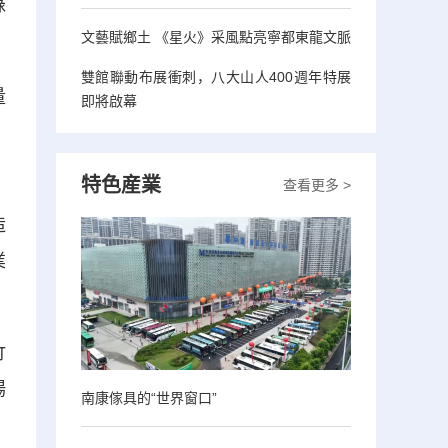
綠
文藝賦鄉土 《星火》采風點亮寧都東龍文脈
雙館聯動布展衝刺，八大山人400週年特展
量
即將啟幕
，
特色産業
查看更多 >
造
業
竹
場
南康傢具的“世界窗口”