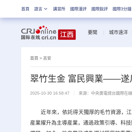
首頁
語言
講習所
國際漫評
國際銳評
國際3分鐘
要聞
|
城市遠洋
首頁
>
吉安
翠竹生金 富民興業——
2025-10-30 16:58:47
來源：中央廣電總台國際在
近年來，依託得天獨厚的毛竹資源，江西
産業擢升為主導産業，通過政策引導、科技賦