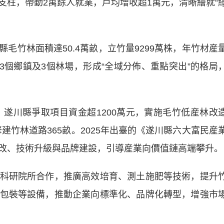
支柱，帶動2萬餘人就業，戶均增收超1萬元，清晰繪就“
竹林面積達50.4萬畝，立竹量9299萬株，年竹材産
23個鄉鎮及3個林場，形成“全域分佈、重點突出”的格局
遂川縣爭取項目資金超1200萬元，實施毛竹低産林改
修建竹林道路365畝。2025年出臺的《遂川縣六大富民産
改、技術升級與品牌建設，引導産業向價值鏈高端攀升。
研院所合作，推廣高效培育、測土施肥等技術，提升
包裝等設備，推動企業向標準化、品牌化轉型，增強市