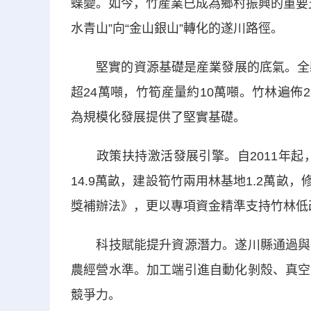
蝶變。如今，竹産業已成為鄉村振興的重要
水青山”向“金山銀山”轉化的遂川路徑。
堅實的資源基礎是産業發展的底氣。全縣毛
超24萬噸，竹筍産量約10萬噸。竹林遍佈
為規模化發展提供了堅實基礎。
政策扶持激活發展引擎。自2011年起，
14.9萬畝，建設筍竹兩用林基地1.2萬畝，
獎補辦法》，更以專項資金精準支持竹林低
科技賦能提升資源潛力。遂川縣通過與科
農經營水準。加工端引進自動化剝殼、真空
競爭力。