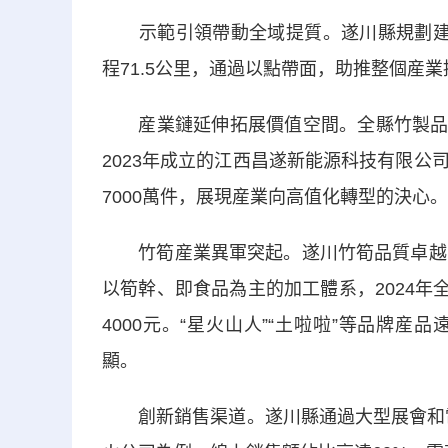
示範引領帶動全域提質。遂川縣規劃建設橫
程71.5公里，通過以點帶面，助推整個産
産業鏈延伸拓展價值空間。全縣竹製品加工
2023年成立的江西昌遂新能源科技有限
7000萬件，展現産業向高值化轉型的決心。
竹筍産業異軍突起。遂川竹筍品質卓越，
以筍幹、即食品為主的加工體系，2024年
4000元。
“
星火山人”“土啦啦”等品牌産
顯。
創新銷售渠道。遂川縣通過大型展會和電商