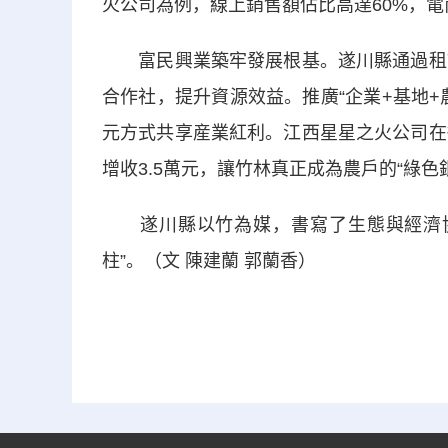
火公司為例，線上銷售額佔比高達60%，
富民興業築牢發展根基。遂川縣通過租賃
合作社，提升資源效益。推廣“企業+基地
元方式共享産業紅利。江西星星之火公司在
增收3.5萬元，讓竹林真正成為農戶的“綠色
遂川縣以竹為媒，書寫了生態與經濟協
柱”。（文 陳建蘭 郭蘭香）