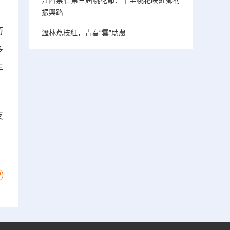
振興路
筍
瀝林荔枝紅，青春“雲”助農
多
年
支