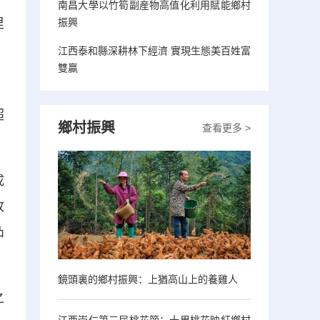
南昌大學以竹筍副産物高值化利用賦能鄉村
振興
里
江西泰和縣深耕林下經濟 實現生態美百姓富
雙贏
。
超
鄉村振興
查看更多 >
成
收
凸
鏡頭裏的鄉村振興：上猶高山上的養雞人
之
江西崇仁第三屆桃花節：十里桃花映紅鄉村