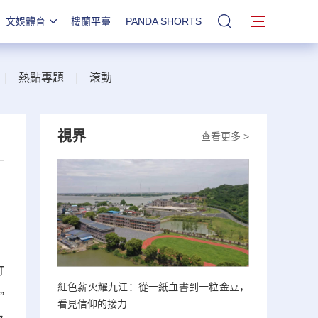
文娛體育
樓蘭平臺
PANDA SHORTS
站內搜索
|
熱點專題
|
滾動
視界
查看更多 >
竹
紅色薪火耀九江：從一紙血書到一粒金豆，
”
看見信仰的接力