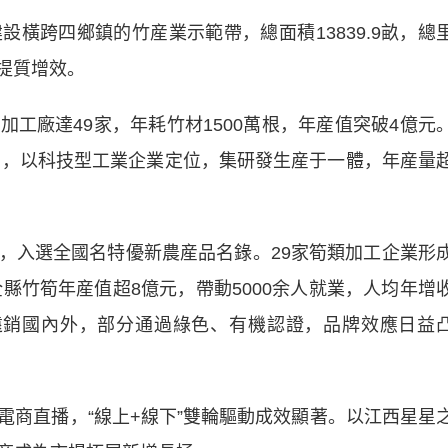
跨四鄉鎮的竹産業示範帶，總面積13839.9畝，總
業提質增效。
廠達49家，年耗竹材1500萬根，年産值突破4億元
公司，以科技型工業企業定位，集研發生産于一體，年産量
入選全國名特優新農産品名錄。29家筍類加工企業形
全縣竹筍年産值超8億元，帶動5000余人就業，人均年增
品遠銷國內外，部分通過綠色、有機認證，品牌效應日益
直播，“線上+線下”雙輪驅動成效顯著。以江西星星