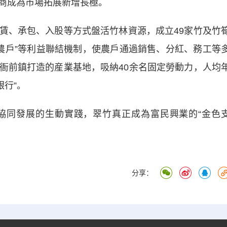
電商成為市場拓展新增長極。
、承包、入股等方式盤活竹林資源，成立49家竹及竹
+農戶”等利益聯結機制，使農戶通過銷售、分紅、務工等
衙前鎮打造的産業基地，吸納40余名固定勞動力，人均
銀行”。
同發展的生動實踐，翠竹真正成為富民興業的“金色
分享：