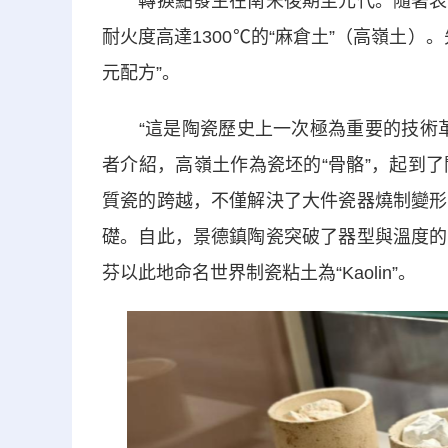
轉捩點發生在南宋後期至元代。隨著表層
耐火度高達1300℃的“麻倉土”（高嶺土
元配方”。
“這是陶瓷歷史上一次極為重要的技術革
者介紹，高嶺土作為瓷坯的“骨骼”，起到
質瓷的跨越，不僅解決了大件瓷器燒制變形
礎。自此，景德鎮陶瓷突破了器型與溫度的
芬以此地命名世界制瓷粘土為“Kaolin”。