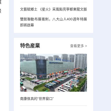
媒
文藝賦鄉土 《星火》采風點亮寧都東龍文脈
景
雙館聯動布展衝刺，八大山人400週年特展
即將啟幕
特色産業
查看更多 >
南康傢具的“世界窗口”