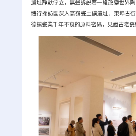
遺址靜默佇立，無聲訴説著一段改變世界陶瓷
體行採訪團深入高嶺瓷土礦遺址、東埠古街
德鎮瓷業千年不衰的原料密碼，見證古老瓷