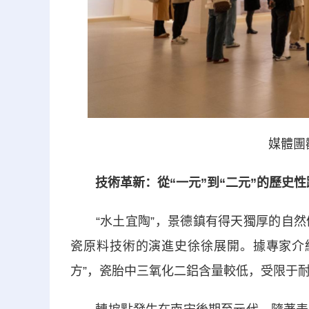
媒體團
技術革新：從“一元”到“二元”的歷史性
“水土宜陶”，景德鎮有得天獨厚的自然
瓷原料技術的演進史徐徐展開。據專家介
方”，瓷胎中三氧化二鋁含量較低，受限于耐