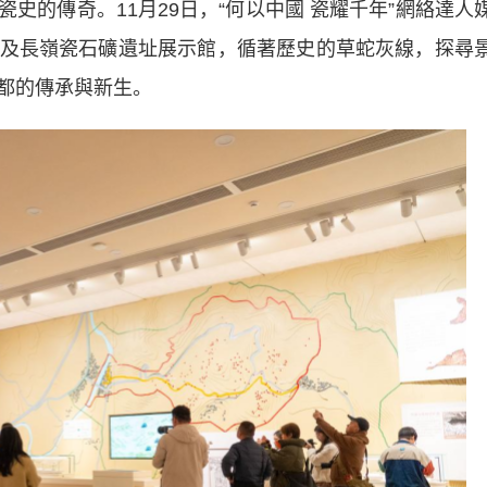
史的傳奇。11月29日，“何以中國 瓷耀千年”網絡達人
及長嶺瓷石礦遺址展示館，循著歷史的草蛇灰線，探尋
都的傳承與新生。