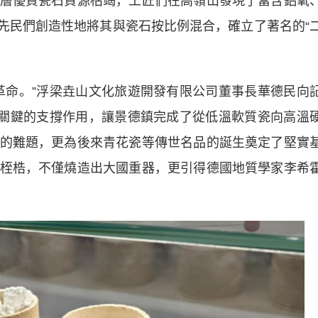
優質瓷石資源枯竭，工匠們在高嶺山發現了富含鋁氧
）。先民們創造性地將其與瓷石按比例混合，確立了著名的“
命。”浮梁垚山文化旅遊開發有限公司董事長華德民向
了關鍵的支撐作用，讓景德鎮完成了從低溫軟質瓷向高溫
的難題，更為後來青花瓷等傳世名品的誕生奠定了堅實
桎梏，不僅燒造出大國重器，更引得德國地質學家李希