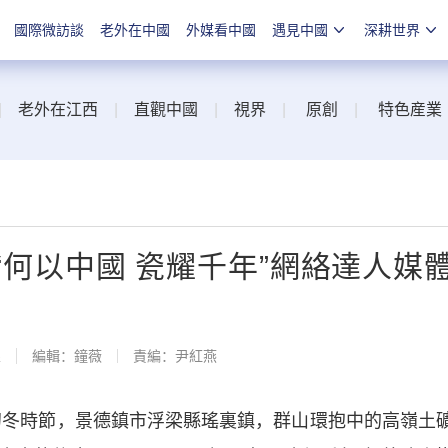
國際微訪談
老外在中國
外媒看中國
遇見中國
深耕世界
|
老外在江西
|
直觀中國
|
視界
|
原創
|
特色産業
 “何以中國 瓷耀千年”網絡達人媒
線
編輯：鐘薇
責編：尹紅燕
冬時節，景德鎮市浮梁縣瑤裏鎮，群山環抱中的高嶺土