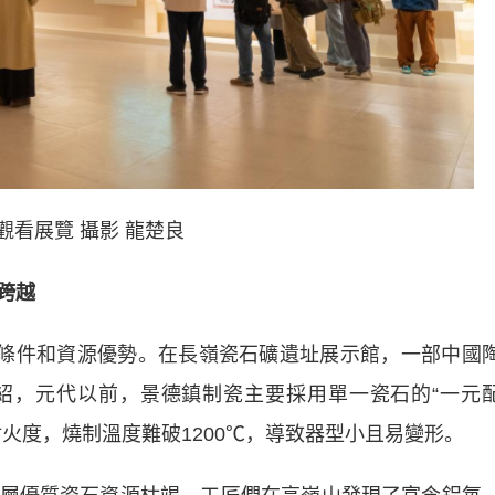
觀看展覽 攝影 龍楚良
跨越
條件和資源優勢。在長嶺瓷石礦遺址展示館，一部中國
紹，元代以前，景德鎮制瓷主要採用單一瓷石的“一元
火度，燒制溫度難破1200℃，導致器型小且易變形。