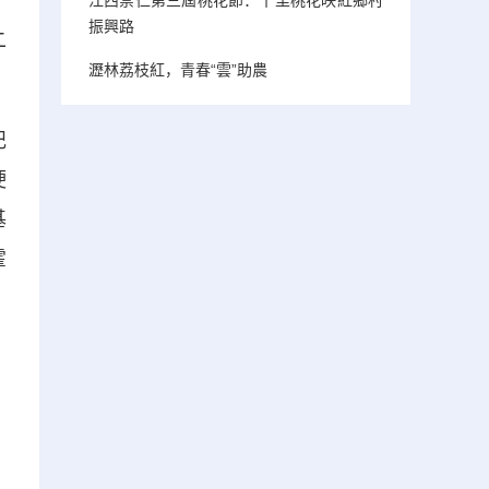
、
振興路
二
瀝林荔枝紅，青春“雲”助農
記
硬
基
霍