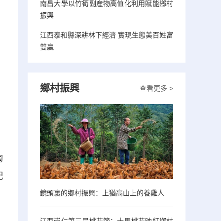
南昌大學以竹筍副産物高值化利用賦能鄉村
振興
江西泰和縣深耕林下經濟 實現生態美百姓富
雙贏
鄉村振興
查看更多 >
陶
配
鏡頭裏的鄉村振興：上猶高山上的養雞人
江西崇仁第三屆桃花節：十里桃花映紅鄉村