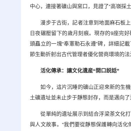
中心，連接著礦山與窯口，見證了“高嶺採土
漫步于古街，記者注意到地面麻石板上兩
日夜碾壓留下的歲月刻痕。現存的9座完好
頭矗立的一塊“奉憲勒石永遵”碑，詳細記
節生動折射出古代管理者優化營商環境的法
活化傳承：讓文化遺産“開口説話”
如今，這片沉睡的礦山正迎來新的生機。
土礦遺址並未止步于靜態封存，而是邁向了
從單純的遺址展示到結合浮梁茶文化打造
與人文故事。“我們要從靜態保護轉向活化