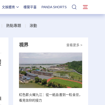
文娛體育
樓蘭平臺
PANDA SHORTS
站內搜索
|
熱點專題
|
滾動
視界
查看更多 >
體
紅色薪火耀九江：從一紙血書到一粒金豆，
礦
看見信仰的接力