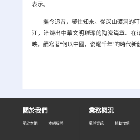
表示。
撫今追昔，鑒往知來。從深山礦洞的叮噹
江，淬煉出中華文明璀璨的陶瓷篇章。在
映，續寫著“何以中國，瓷耀千年”的時代新
關於我們
業務概況
關於本網
本網招聘
環球資訊
移動增值