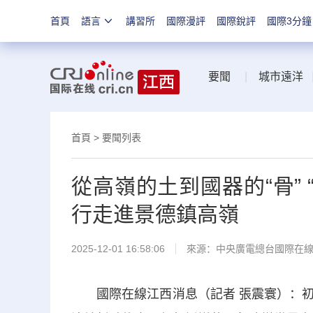
首頁
語言
講習所
國際漫評
國際銳評
國際3分鐘
要聞
|
城市遠洋
首頁
>
要聞列表
從高嶺的土到國器的“骨”
行走進景德鎮高嶺
2025-12-01 16:58:06
來源：中央廣電總台國際在
國際在線江西消息（記者 張震寰）：初