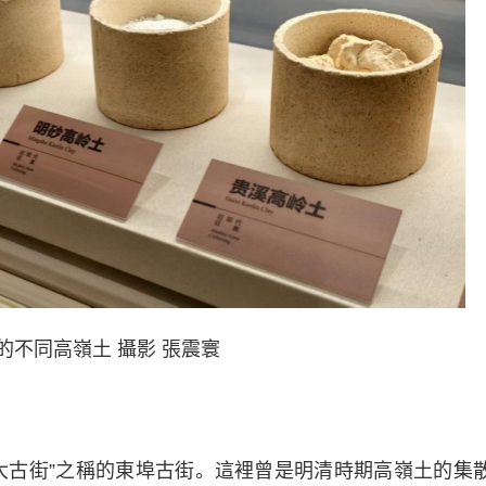
的不同高嶺土 攝影 張震寰
古街”之稱的東埠古街。這裡曾是明清時期高嶺土的集