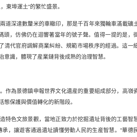
，東埠運土”的繁忙盛景。
道深達數釐米的車轍印，那是千百年來獨輪車滿載礦
碼頭，仿佛仍在迴響著當年的號子聲。值得一提的是，
載了清代官府調解商業糾紛、規範市場秩序的經過。這一
治意識，體現了産業鏈背後成熟的治理智慧。
作為景德鎮申報世界文化遺産的重要組成部分，高嶺
活態保護與價值轉化的新階段。
特色文旅景觀，當地正致力於挖掘遺址背後的工藝智
傳承，讓遊客通過遺址讀懂勞動人民的生産智慧。”華德