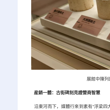
展館中陳列
産銷一體：古街碑刻見證營商智慧
沿東河而下，媒體行來到素有“浮梁四大