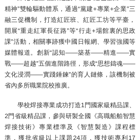
精神”雙輪驅動體系，通過“黨建+專業+企業”三
融三促機制，打造紅匠班、紅匠工坊等平臺，
開展“重走紅軍長征路”等“行走+場館裏的思政
課”活動，相關事跡獲中國日報網、學習強國等
媒體報道。創新“認知——築基——精進——實
戰——超越”五個進階路徑，形成“思想鑄魂——
文化浸潤——實踐錘鍊”的育人鏈條，該機制被
省內多所職業院校推廣。
學校焊接專業成功打造1門國家級精品課、
2門省級精品課，參與研製全國《高職船舶智慧
焊接技術》專業標準及《智慧製造》課程標
準，獲批省級以上課題24項，獲技術專利17