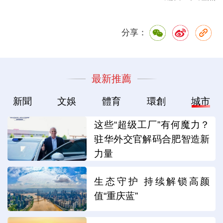
分享：
最新推薦
新聞
文娛
體育
環創
城市
这些“超级工厂”有何魔力？
驻华外交官解码合肥智造新
力量
生态守护 持续解锁高颜
值“重庆蓝”