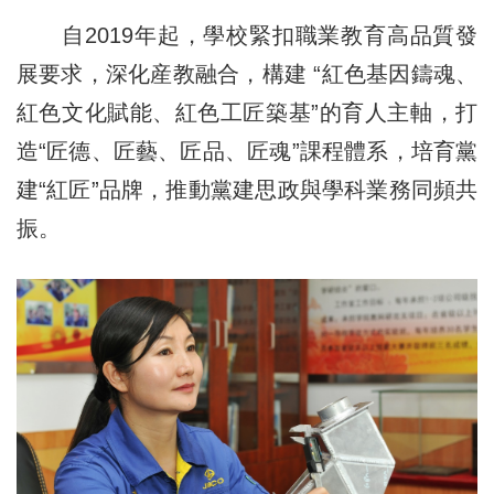
自2019年起，學校緊扣職業教育高品質發
展要求，深化産教融合，構建 “紅色基因鑄魂、
紅色文化賦能、紅色工匠築基”的育人主軸，打
造“匠德、匠藝、匠品、匠魂”課程體系，培育黨
建“紅匠”品牌，推動黨建思政與學科業務同頻共
振。