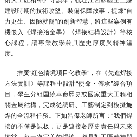
建設時期的技術攻堅、裝備保障故事，提煉“自
力更生、因陋就簡”的創新智慧，將這些案例有
機嵌入《焊接冶金學》《焊接結構設計》等核
心課程，讓專業教學兼具歷史厚度與精神溫
度。
推廣“紅色情境項目化教學”，在《先進焊接
方法實訓》等課程中設計“使命・傳承”綜合項
目，學生分組圍繞革命歷史或國家重大工程相
關金屬結構，完成從調研、工藝制定到模擬施
焊的全流程任務。正如呂傑老師所言：“我們焊
接的不僅是試板，更是連接著歷史責任與未來
擔當，每一次完美的焊縫，都是對工匠精神與