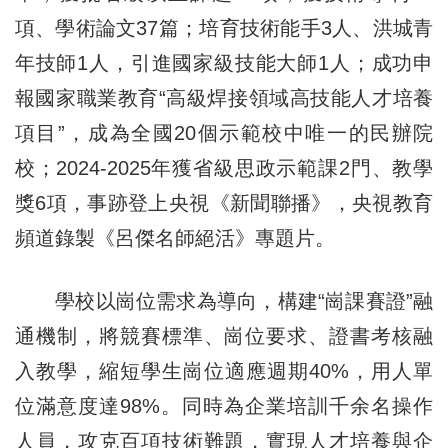
項、學術論文37篇；培育技術能手3人、洪城青
年技師1人，引進國家級技能大師1人；成功申
報國家職業教育“高級焊接領域高技能人才培養
項目”，成為全國20個示範校中唯一的民辦院
校；2024-2025年獲省級思政示範課2門、教學
獎6項，事跡登上央視《新聞聯播》，央視教育
頻道錄製《呂傑名師絕活》專題片。
學校以崗位需求為導向，構建“崗課賽證”融
通機制，將競賽標準、崗位要求、證書考核融
入教學，縮短學生崗位適應週期40%，用人單
位滿意度達98%。同時為企業培訓千余名操作
人員，攻克百項技術難題，實現人才培養與企