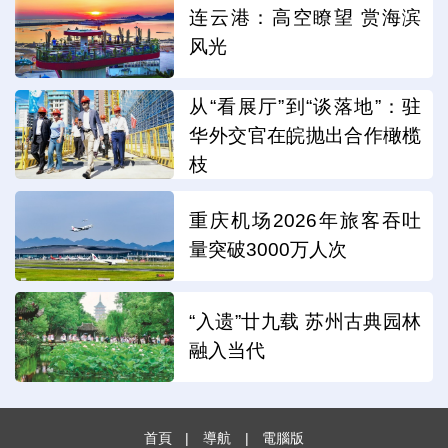
连云港：高空瞭望 赏海滨
风光
从“看展厅”到“谈落地”：驻
华外交官在皖抛出合作橄榄
枝
重庆机场2026年旅客吞吐
量突破3000万人次
“入遗”廿九载 苏州古典园林
融入当代
首頁
|
導航
|
電腦版