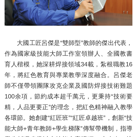
大國工匠呂傑是“雙師型”教師的傑出代表，
作為國家級技能大師工作室領辦人、全國教書
育人楷模，她深耕焊接領域34載，紮根職教16
年，將紅色教育與專業教學深度融合。呂傑老
師不僅帶領團隊攻克企業及國防焊接技術難題
100余項，節約成本超千萬元，更秉持“技術要
精，人品更要正”的理念，把紅色精神融入教學
各環節。她創建“紅匠班”“紅匠卓越班”，創新“技
能大師+青年教師+學生梯隊”傳幫帶機制，指導