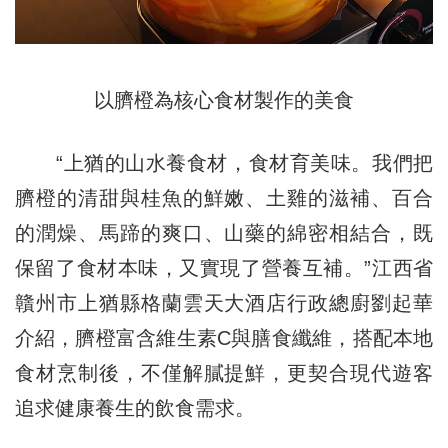
以臍橙為核心食材製作的美食
“上猶的山水養食材，食材
育
美味。我們把
臍橙的清甜與桂魚的鮮嫩、土雞的滋補、百合
的潤燥、馬蹄的爽口、山藥的綿密相結合，既
保留了食材本味，又實現了營養互補。”江西省
贛州市上猶縣格蘭雲天大酒店行政總廚劉起華
介紹，臍橙富含維生素C與膳食纖維，搭配本地
食材烹制後，不僅解膩提鮮，更契合現代遊客
追求健康養生的飲食需求。