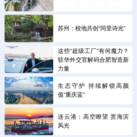
苏州：校地共创“同里诗光”
这些“超级工厂”有何魔力？
驻华外交官解码合肥智造新
力量
生态守护 持续解锁高颜
值“重庆蓝”
连云港：高空瞭望 赏海滨
风光