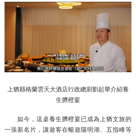
上
猶
縣格蘭雲天大酒店行政總廚劉起華介紹養
生臍橙宴
如今，這桌養生臍橙宴已成為上猶文旅的
一張新名片，讓遊客在暢遊陽明湖、五指峰等