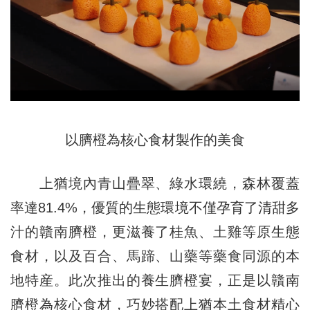
以臍橙為核心食材製作的美食
上
猶
境內青山疊翠、綠水環繞，森林覆蓋
率達81.4%，優質的生態環境不僅孕育了清甜多
汁的贛南臍橙，更滋養了桂魚、土雞等原生態
食材，以及百合、馬蹄、山藥等藥食同源的本
地特産。此次推出的養生臍橙宴，正是以贛南
臍橙為核心食材，巧妙搭配上
猶
本土食材精心