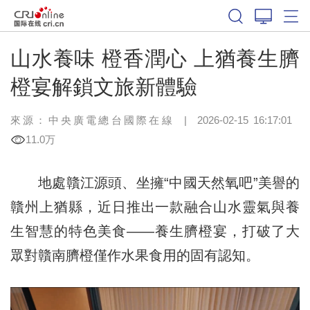
山水養味 橙香潤心 上猶養生臍
橙宴解鎖文旅新體驗
來源：中央廣電總台國際在線
|
2026-02-15 16:17:01
11.0万
地處贛江源頭、坐擁“中國天然氧吧”美譽的
贛州上猶縣，近日推出一款融合山水靈氣與養
生智慧的特色美食——養生臍橙宴，打破了大
眾對贛南臍橙僅作水果食用的固有認知。