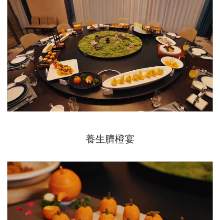
養生臍橙宴