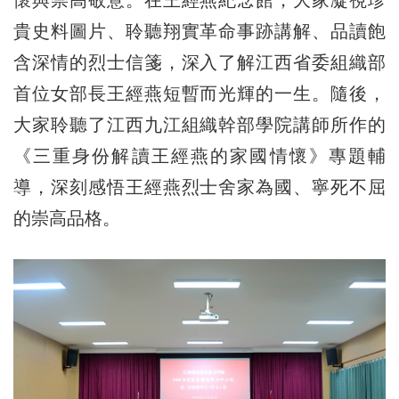
貴史料圖片、聆聽翔實革命事跡講解、品讀飽
含深情的烈士信箋，深入了解江西省委組織部
首位女部長王經燕短暫而光輝的一生。隨後，
大家聆聽了江西九江組織幹部學院講師所作的
《三重身份解讀王經燕的家國情懷》專題輔
導，深刻感悟王經燕烈士舍家為國、寧死不屈
的崇高品格。