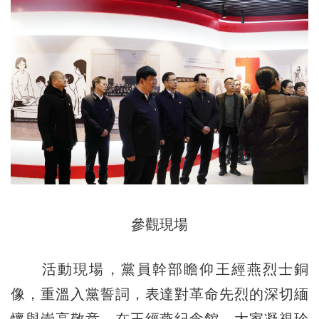
參觀現場
活動現場，黨員幹部瞻仰王經燕烈士銅
像，重溫入黨誓詞，表達對革命先烈的深切緬
懷與崇高敬意。在王經燕紀念館，大家凝視珍