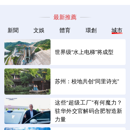
最新推薦
新聞
文娛
體育
環創
城市
世界级“水上电梯”将成型
苏州：校地共创“同里诗光”
这些“超级工厂”有何魔力？
驻华外交官解码合肥智造新
力量