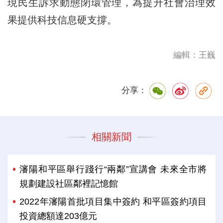
現民生訴求動態閉環管理，為提升社會治理效
果提供科技信息硬支撐。
編輯：王巍
分享：
相關新聞
瀋陽和平區舉行踐行“兩鄰”宣講會 未來全市將
規劃建設社區鄰裡記憶館
2022年瀋陽首批項目集中簽約 和平區簽約項目
投資總額達203億元