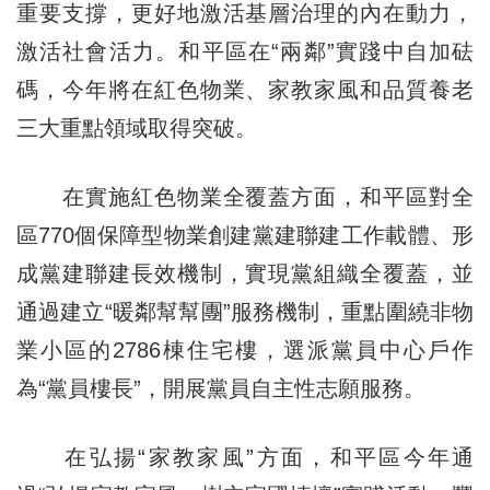
重要支撐，更好地激活基層治理的內在動力，
激活社會活力。和平區在“兩鄰”實踐中自加砝
碼，今年將在紅色物業、家教家風和品質養老
三大重點領域取得突破。
在實施紅色物業全覆蓋方面，和平區對全
區770個保障型物業創建黨建聯建工作載體、形
成黨建聯建長效機制，實現黨組織全覆蓋，並
通過建立“暖鄰幫幫團”服務機制，重點圍繞非物
業小區的2786棟住宅樓，選派黨員中心戶作
為“黨員樓長”，開展黨員自主性志願服務。
在弘揚“家教家風”方面，和平區今年通