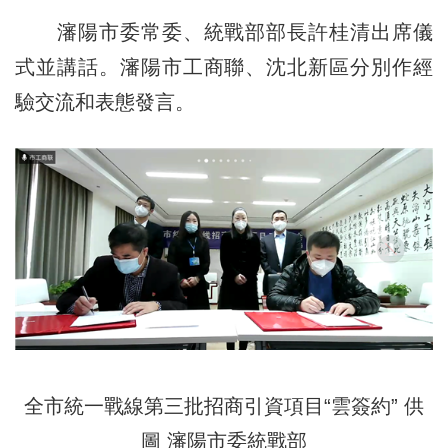
瀋陽市委常委、統戰部部長許桂清出席儀
式並講話。瀋陽市工商聯、沈北新區分別作經
驗交流和表態發言。
全市統一戰線第三批招商引資項目“雲簽約” 供
圖 瀋陽市委統戰部