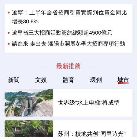
遼寧：上半年全省招商引資實際到位資金同比
增長30.8%
遼寧省三大招商活動簽約總額超4500億元
請進來 走出去 瀋陽市開展冬季大招商專項行動
最新推薦
新聞
文娛
體育
環創
城市
世界级“水上电梯”将成型
苏州：校地共创“同里诗光”