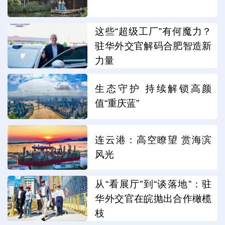
这些“超级工厂”有何魔力？
驻华外交官解码合肥智造新
力量
生态守护 持续解锁高颜
值“重庆蓝”
连云港：高空瞭望 赏海滨
风光
从“看展厅”到“谈落地”：驻
华外交官在皖抛出合作橄榄
枝