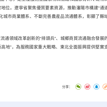
鍵地位。
遼寧
省聚焦優質要素資源，推動瀋陽市構建“通
優化城市商業體系、不斷完善農産品流通體系，彰顯了縣
通領域改革創新的“排頭兵”、城鄉商貿流通融合發展
“新高地”，為服務國家重大戰略、東北全面振興提供堅實
分享：