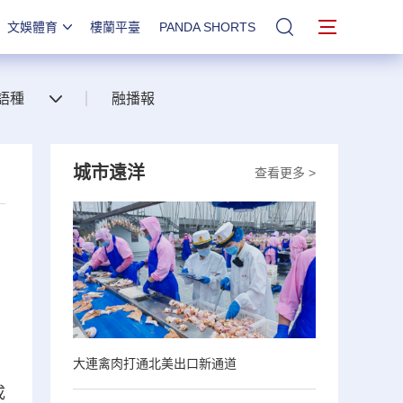
文娛體育
樓蘭平臺
PANDA SHORTS
站內搜索
語種
融播報
城市遠洋
查看更多 >
大連禽肉打通北美出口新通道
成