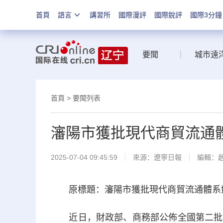
首頁
語言
講習所
國際漫評
國際銳評
國際3分鐘
要聞
城市遠
首頁
>
要聞列表
瀋陽市獲批現代商貿流通
2025-07-04 09:45:59
來源：
遼寧日報
編輯：
原標題：瀋陽市獲批現代商貿流通體系競
近日，財政部、商務部公佈全國第二批現