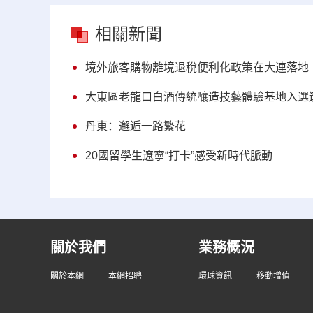
相關新聞
境外旅客購物離境退稅便利化政策在大連落地
大東區老龍口白酒傳統釀造技藝體驗基地入選
丹東：邂逅一路繁花
20國留學生遼寧“打卡”感受新時代脈動
關於我們
業務概況
關於本網
本網招聘
環球資訊
移動增值