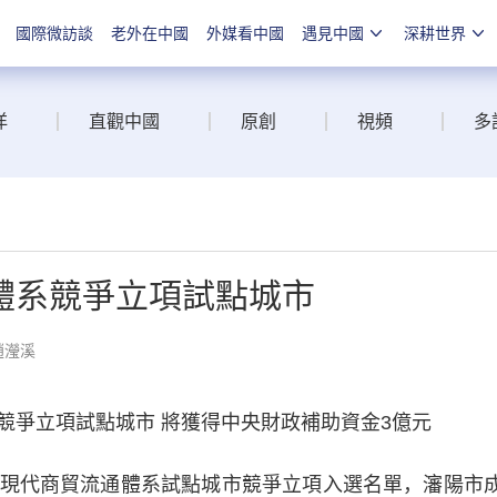
國際微訪談
老外在中國
外媒看中國
遇見中國
深耕世界
洋
直觀中國
原創
視頻
多
體系競爭立項試點城市
趙瀅溪
爭立項試點城市 將獲得中央財政補助資金3億元
代商貿流通體系試點城市競爭立項入選名單，瀋陽市