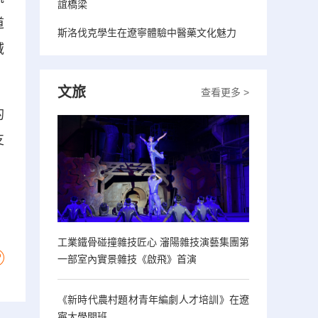
誼橋梁
道
斯洛伐克學生在遼寧體驗中醫藥文化魅力
域
文旅
查看更多 >
的
支
工業鐵骨碰撞雜技匠心 瀋陽雜技演藝集團第
一部室內實景雜技《啟飛》首演
《新時代農村題材青年編劇人才培訓》在遼
寧大學開班