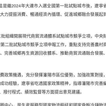
這是繼2024年大連市入選全國第一批試點城市後，遼寧
大力提振消費、暢通經濟內循環、促進城鄉融合發展起
分三批組織開展現代商貿流通體系試點城市競爭立項，中央
動的第二批試點城市競爭立項申報工作，重點支持完善農村
、完善城鄉再生資源回收體系、推動商貿流通融合發展
政策機遇，充分發揮瀋陽市區位優勢，加強政策對接
成功經驗，
遼寧
省吃透國家政策精神，指導瀋陽市完善
、撥付程式、績效監督等方面提出意見建議。
中心，是生産服務型國家物流樞紐和國家骨幹冷鏈物