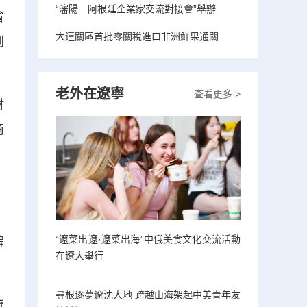
“瀋陽—阿根廷企業家交流對接會”舉辦
省
大連關區首批零關稅進口非洲鮮果通關
到
老外在遼寧
查看更多 >
財
商
、
，
“遼菜出遼·遼菜出海”中俄美食文化交流活動
編
在遼大舉行
尋根逐夢遼沈大地 跨越山海架起中美青年友
流