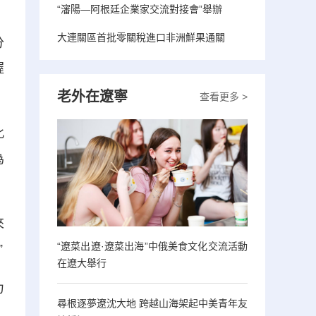
“瀋陽—阿根廷企業家交流對接會”舉辦
大連關區首批零關稅進口非洲鮮果通關
分
握
老外在遼寧
查看更多 >
此
為
來
“遼菜出遼·遼菜出海”中俄美食文化交流活動
”
在遼大舉行
力
尋根逐夢遼沈大地 跨越山海架起中美青年友