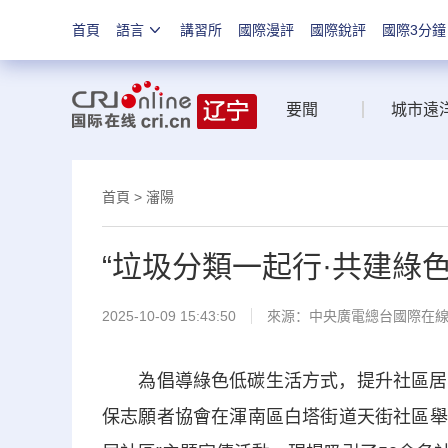
首頁
語言
講習所
國際漫評
國際銳評
國際3分鐘
要聞
城市遠
首頁
>
瀋陽
“垃圾分類一起行·共建綠
2025-10-09 15:43:50
來源：中央廣電總台國際在
為倡導綠色低碳生活方式，提升社區居民
保志願者協會在渾南區白塔街道天街社區舉