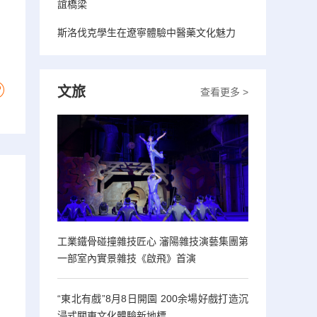
誼橋梁
斯洛伐克學生在遼寧體驗中醫藥文化魅力
文旅
查看更多 >
工業鐵骨碰撞雜技匠心 瀋陽雜技演藝集團第
一部室內實景雜技《啟飛》首演
“東北有戲”8月8日開園 200余場好戲打造沉
浸式關東文化體驗新地標