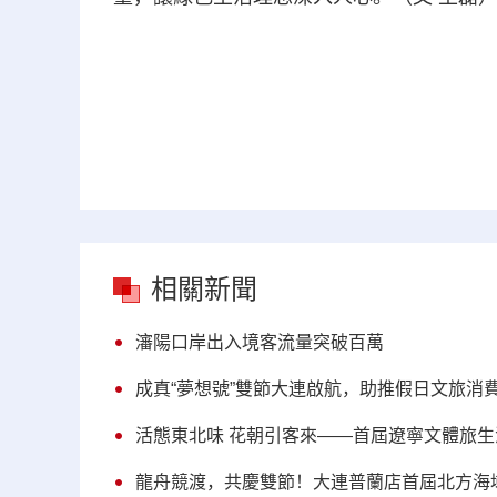
相關新聞
瀋陽口岸出入境客流量突破百萬
成真“夢想號”雙節大連啟航，助推假日文旅消
活態東北味 花朝引客來——首屆遼寧文體旅生
龍舟競渡，共慶雙節！大連普蘭店首屆北方海