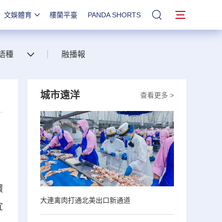
文娛體育
樓蘭平臺
PANDA SHORTS
站內搜索
語種
融播報
城市遠洋
查看更多 >
環
大連禽肉打通北美出口新通道
宜