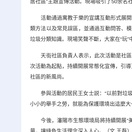
居社區”主題宣傳活動。現場吸引了50余名
活動通過寓教于樂的宣講互動形式展開。
類方法以及常見誤區，並通過互動問答、模
垃圾分類知識。現場笑聲不斷，大家在“玩”中
天街社區負責人表示，此次活動是社區推
次活動為起點，持續開展常態化宣傳，引導更
社區的新風尚。
參與活動的居民王女士説：“以前對垃圾
小小的舉手之勞，就能為保護環境出這麼大
今後，瀋陽市生態環境局將持續開展“美麗
量，讓綠色生活理念深入人心。（文 王磊