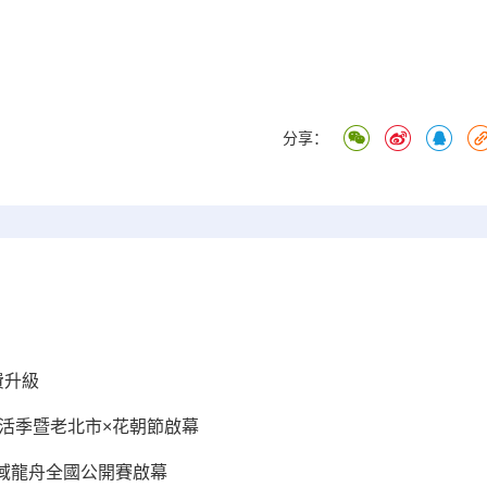
分享：
費升級
活季暨老北市×花朝節啟幕​
域龍舟全國公開賽啟幕