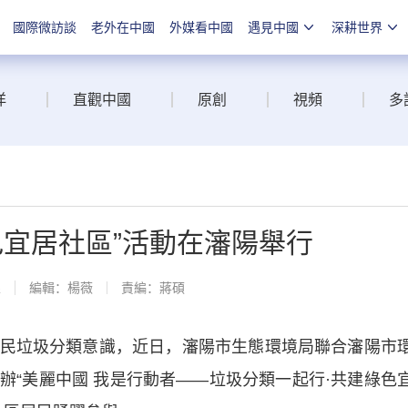
國際微訪談
老外在中國
外媒看中國
遇見中國
深耕世界
洋
直觀中國
原創
視頻
多
色宜居社區”活動在瀋陽舉行
線
編輯：楊薇
責編：蔣碩
垃圾分類意識，近日，瀋陽市生態環境局聯合瀋陽市
辦“美麗中國 我是行動者——垃圾分類一起行·共建綠色