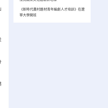
山
《新時代農村題材青年編劇人才培訓》在遼
寧大學開班
，
並
分
撼