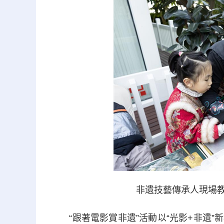
非遺技藝傳承人現場教
“跟著電影賞非遺”活動以“光影+非遺”