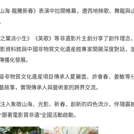
海·龍騰新春》表演中拉開帷幕，遼西地秧歌、舞龍與
。
葉派小生》《英歌》等非遺影片主創分享了創作理念
影資料館與中國非物質文化遺産館專家開展深度對話，
傳播化發展。
級非物質文化遺産項目傳承人夏麗雲、許會春、姜敏等
藝故事，實現傳承人與藝術家的跨界交流。
入象徵山海、光影、新春、創新的四色流沙，伴隨震
6“跟著電影賞非遺”全國活動啟動。