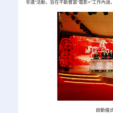
非遺”活動，旨在不斷豐富“電影+”工作
啟動儀式