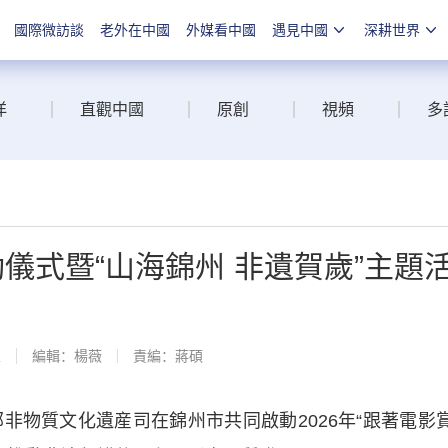
國際微訪談
老外在中國
外媒看中國
遇見中國
深耕世界
洋
直觀中國
原創
視頻
多
動儀式暨“山海錦州 非遺賀歲”主題
線
編輯：楊薇
責編：蔣碩
物質文化遺産司在錦州市共同啟動2026年“跟著電影