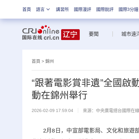
首頁
語言
講習所
國際漫評
國際銳評
國際3分鐘
要聞
城市遠
首頁
>
錦州
“跟著電影賞非遺”全國啟
動在錦州舉行
2026-02-09 17:59:04
來源：中央廣電總台國際在
2月8日，中宣部電影局、文化和旅遊部非