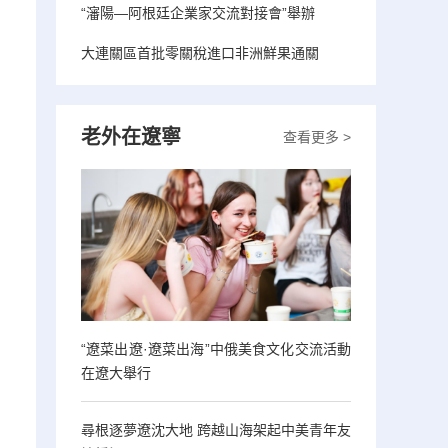
“瀋陽—阿根廷企業家交流對接會”舉辦
大連關區首批零關稅進口非洲鮮果通關
老外在遼寧
查看更多 >
“遼菜出遼·遼菜出海”中俄美食文化交流活動
在遼大舉行
尋根逐夢遼沈大地 跨越山海架起中美青年友