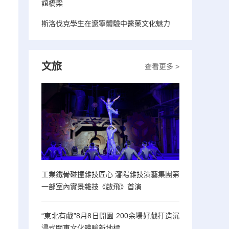
誼橋梁
斯洛伐克學生在遼寧體驗中醫藥文化魅力
文旅
查看更多 >
工業鐵骨碰撞雜技匠心 瀋陽雜技演藝集團第
一部室內實景雜技《啟飛》首演
“東北有戲”8月8日開園 200余場好戲打造沉
浸式關東文化體驗新地標