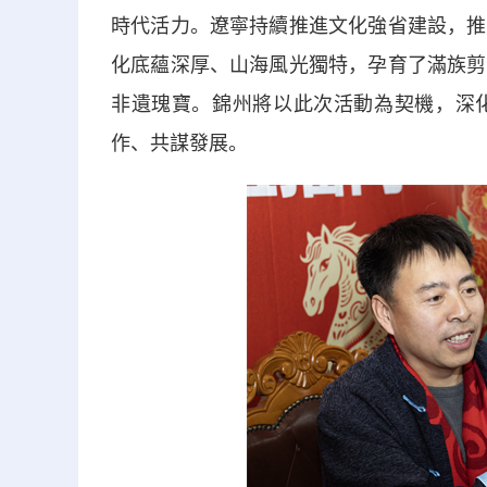
時代活力。遼寧持續推進文化強省建設，推
化底蘊深厚、山海風光獨特，孕育了滿族剪
非遺瑰寶。錦州將以此次活動為契機，深
作、共謀發展。