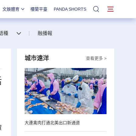
文娛體育
樓蘭平臺
PANDA SHORTS
站內搜索
語種
融播報
城市遠洋
查看更多 >
活
大連禽肉打通北美出口新通道
賞