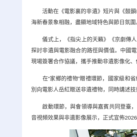
活動在《電影裏的非遺》短片與《鼓韻山
海新春景象相融，盡顯地域特色與節日氛圍
儀式上，《指尖上的天籟》《京劇傳人之
探討非遺與電影融合的路徑與價值。中國電
現場簽署合作協議，攜手推動非遺影像化、
在“家鄉的禮物”贈禮環節，國家級和省
別向電影人岳紅贈送非遺禮物，同時講述技
啟動環節，與會領導與嘉賓共同登臺，注
音視頻效果與非遺影像展示，正式宣佈202