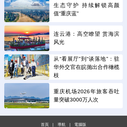
生态守护 持续解锁高颜
值“重庆蓝”
连云港：高空瞭望 赏海滨
风光
从“看展厅”到“谈落地”：驻
华外交官在皖抛出合作橄榄
枝
重庆机场2026年旅客吞吐
量突破3000万人次
首頁
|
導航
|
電腦版