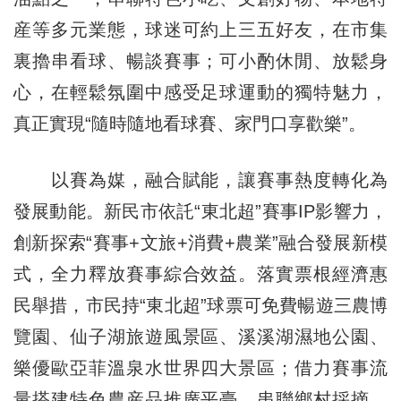
産等多元業態，球迷可約上三五好友，在市集
裏擼串看球、暢談賽事；可小酌休閒、放鬆身
心，在輕鬆氛圍中感受足球運動的獨特魅力，
真正實現“隨時隨地看球賽、家門口享歡樂”。
以賽為媒，融合賦能，讓賽事熱度轉化為
發展動能。新民市依託“東北超”賽事IP影響力，
創新探索“賽事+文旅+消費+農業”融合發展新模
式，全力釋放賽事綜合效益。落實票根經濟惠
民舉措，市民持“東北超”球票可免費暢遊三農博
覽園、仙子湖旅遊風景區、溪溪湖濕地公園、
樂優歐亞菲溫泉水世界四大景區；借力賽事流
量搭建特色農産品推廣平臺，串聯鄉村採摘、