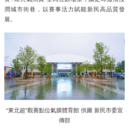
潤城市街巷，以賽事活力賦能新民高品質發
展。
“東北超”觀賽點位氣膜體育館 供圖 新民市委宣
傳部