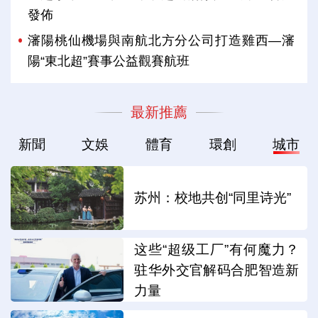
發佈
瀋陽桃仙機場與南航北方分公司打造雞西—瀋
陽“東北超”賽事公益觀賽航班
最新推薦
新聞
文娛
體育
環創
城市
苏州：校地共创“同里诗光”
这些“超级工厂”有何魔力？
驻华外交官解码合肥智造新
力量