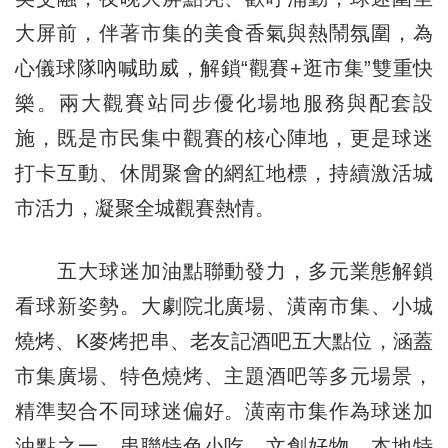
大屏前，伴著市集的美食香氣與熱鬧氛圍，為
心儀球隊吶喊助威，解鎖“觀賽+逛市集”雙重快
樂。兩大觀賽站同步優化場地服務與配套設
施，既是市民集中觀賽的核心陣地，更是球迷
打卡互動、休閒聚會的網紅地標，持續激活城
市活力，凝聚全城觀賽熱情。
五大球迷加油點聯動發力，多元業態解鎖
看球新姿勢。大劇院北廣場、潢南市集、小城
燒烤、K麥烤把串、老友記酒吧五大點位，涵蓋
市集廣場、特色燒烤、主題酒吧等多元場景，
精準契合不同球迷偏好。潢南市集作為球迷加
油點之一，串聯特色小吃、文創好物、本地特