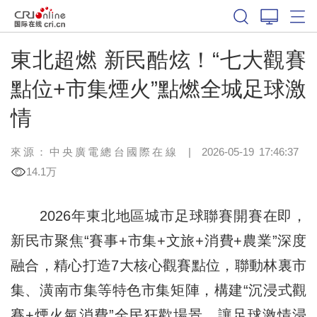
東北超燃 新民酷炫！“七大觀賽
點位+市集煙火”點燃全城足球激
情
來源：中央廣電總台國際在線
|
2026-05-19 17:46:37
14.1万
2026年東北地區城市足球聯賽開賽在即，
新民市聚焦“賽事+市集+文旅+消費+農業”深度
融合，精心打造7大核心觀賽點位，聯動林裏市
集、潢南市集等特色市集矩陣，構建“沉浸式觀
賽+煙火氣消費”全民狂歡場景，讓足球激情浸