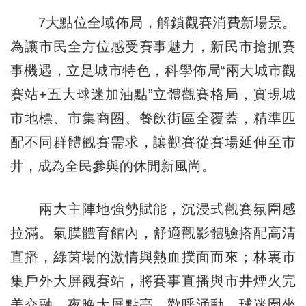
7大點位全域佈局，解鎖觀賽消費新場景。
為讓市民全方位感受賽事魅力，新民市搶抓賽
事機遇，立足城市特色，科學佈局“兩大城市觀
賽站+五大球迷加油點”立體觀賽格局，實現城
市地標、市集商圈、餐飲街區全覆蓋，精準匹
配不同群體觀賽需求，讓觀賽從賽場延伸至市
井，成為全民參與的休閒新風尚。
兩大主陣地強勢賦能，沉浸式觀賽氛圍感
拉滿。氣膜體育館內，舒適觀影體驗搭配高清
直播，綠茵場的激情與熱血撲面而來；林裏市
集戶外大屏觀賽站，將賽事直播與市井煙火完
美交融，夜晚大屏點亮、歡呼涌動，球迷圍坐