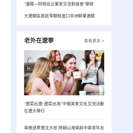
“瀋陽—阿根廷企業家交流對接會”舉辦
大連關區首批零關稅進口非洲鮮果通關
老外在遼寧
查看更多 >
“遼菜出遼·遼菜出海”中俄美食文化交流活動
在遼大舉行
尋根逐夢遼沈大地 跨越山海架起中美青年友