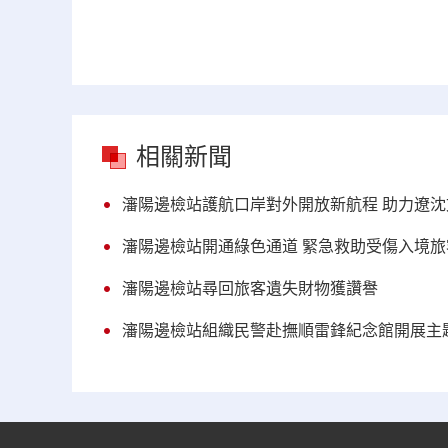
相關新聞
瀋陽邊檢站護航口岸對外開放新航程 助力遼
瀋陽邊檢站開通綠色通道 緊急救助受傷入境旅
瀋陽邊檢站尋回旅客遺失財物獲讚譽
瀋陽邊檢站組織民警赴撫順雷鋒紀念館開展主