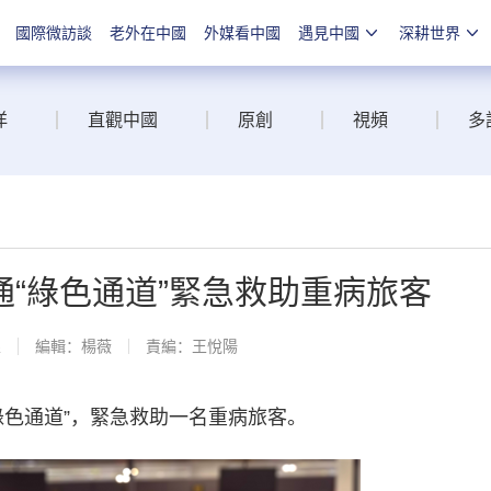
國際微訪談
老外在中國
外媒看中國
遇見中國
深耕世界
洋
直觀中國
原創
視頻
多
“綠色通道”緊急救助重病旅客
線
編輯：楊薇
責編：王悅陽
色通道”，緊急救助一名重病旅客。