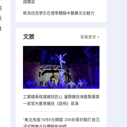
誼橋梁
病
斯洛伐克學生在遼寧體驗中醫藥文化魅力
派
檢
文旅
查看更多 >
工業鐵骨碰撞雜技匠心 瀋陽雜技演藝集團第
一部室內實景雜技《啟飛》首演
“東北有戲”8月8日開園 200余場好戲打造沉
浸式關東文化體驗新地標