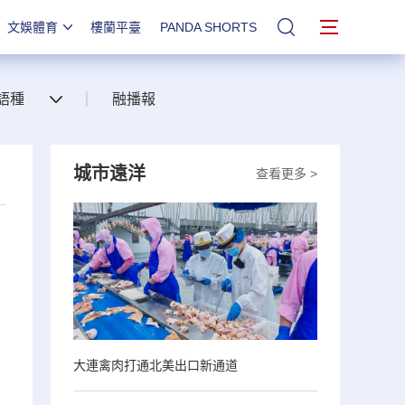
文娛體育
樓蘭平臺
PANDA SHORTS
站內搜索
語種
融播報
城市遠洋
查看更多 >
大連禽肉打通北美出口新通道