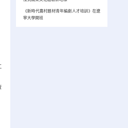
《新時代農村題材青年編劇人才培訓》在遼
寧大學開班
工
、
查