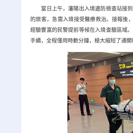
當日上午，瀋陽出入境邊防檢查站接到航
的旅客，急需入境接受醫療救治。接報後，
經驗豐富的民警提前等候在入境查驗區域。
手續，全程僅用時數分鐘，極大縮短了通關