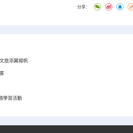
分享：
沈文旅添翼揚帆
客
題學習活動