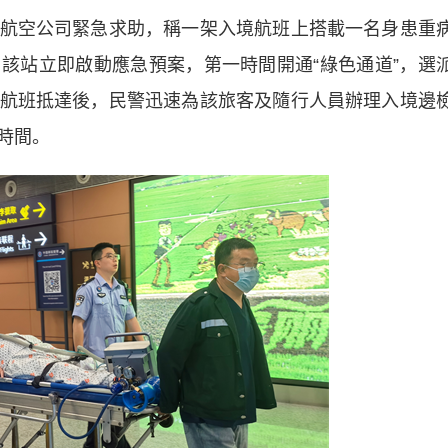
空公司緊急求助，稱一架入境航班上搭載一名身患重
該站立即啟動應急預案，第一時間開通“綠色通道”，選
航班抵達後，民警迅速為該旅客及隨行人員辦理入境邊
時間。