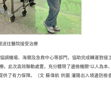
被送往醫院接受治療
調機場、海關及急救中心等部門，協助完成轉運對接
療。此次高效聯動處置，充分體現了邊檢機關“以人為本
提供了有力保障。（文 蘇偉航 供圖 瀋陽出入境邊防檢