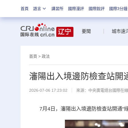
首頁
語言
講習所
國際漫評
國際銳評
國際3分鐘
要聞
城市遠
首頁
>
政法
瀋陽出入境邊防檢查站開通
2026-07-06 17:23:02
來源：中央廣電總台國際在
7月4日，瀋陽出入境邊防檢查站開通“綠