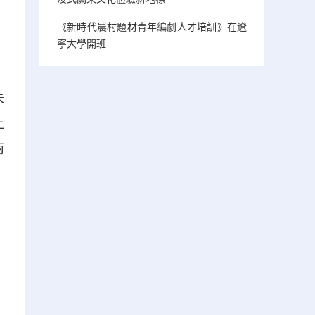
《新時代農村題材青年編劇人才培訓》在遼
寧大學開班
未
上
兩
，