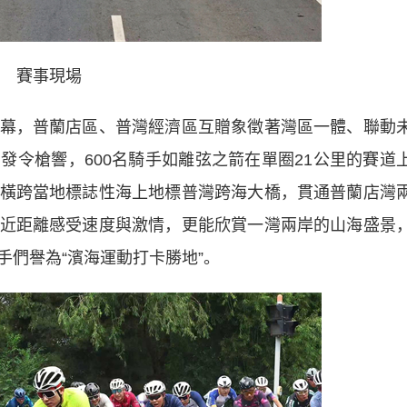
賽事現場
，普蘭店區、普灣經濟區互贈象徵著灣區一體、聯動
發令槍響，600名騎手如離弦之箭在單圈21公里的賽道
橫跨當地標誌性海上地標普灣跨海大橋，貫通普蘭店灣
近距離感受速度與激情，更能欣賞一灣兩岸的山海盛景
們譽為“濱海運動打卡勝地”。