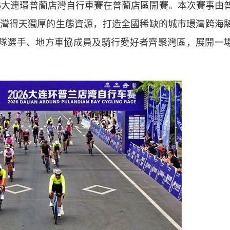
26大連環普蘭店灣自行車賽在普蘭店區開賽。本次賽事由
灣得天獨厚的生態資源，打造全國稀缺的城市環灣跨海
車隊選手、地方車協成員及騎行愛好者齊聚灣區，展開一