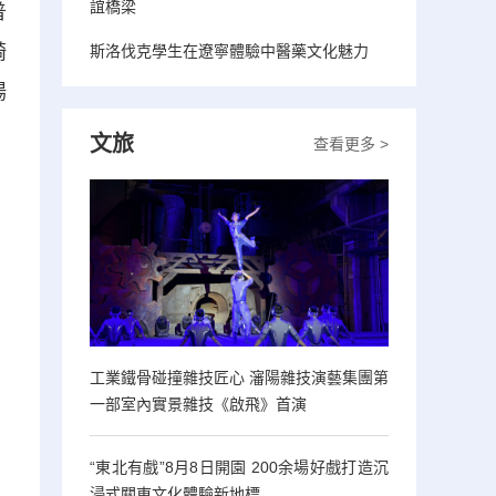
誼橋梁
普
騎
斯洛伐克學生在遼寧體驗中醫藥文化魅力
場
文旅
查看更多 >
工業鐵骨碰撞雜技匠心 瀋陽雜技演藝集團第
一部室內實景雜技《啟飛》首演
“東北有戲”8月8日開園 200余場好戲打造沉
浸式關東文化體驗新地標