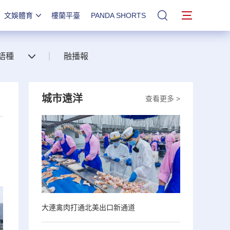
文娛體育
樓蘭平臺
PANDA SHORTS
站內搜索
語種
融播報
城市遠洋
查看更多 >
大連禽肉打通北美出口新通道