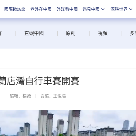
國際微訪談
老外在中國
外媒看中國
遇見中國
深耕世界
洋
直觀中國
原創
視頻
多
普蘭店灣自行車賽開賽
線
編輯：楊薇
責編：王悅陽