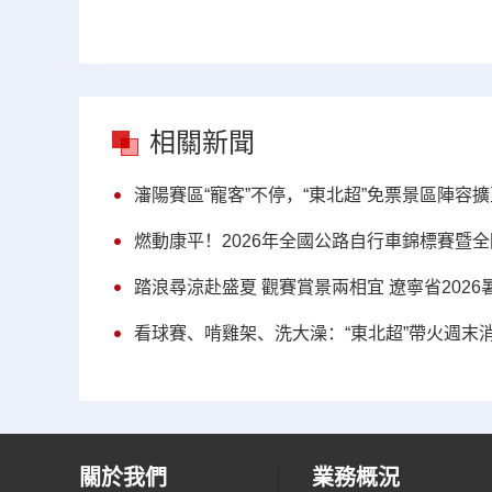
相關新聞
瀋陽賽區“寵客”不停，“東北超”免票景區陣容擴至“
燃動康平！2026年全國公路自行車錦標賽暨
踏浪尋涼赴盛夏 觀賽賞景兩相宜 遼寧省202
看球賽、啃雞架、洗大澡：“東北超”帶火週末
關於我們
業務概況