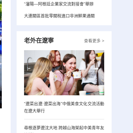
“瀋陽—阿根廷企業家交流對接會”舉辦
大連關區首批零關稅進口非洲鮮果通關
老外在遼寧
查看更多 >
“遼菜出遼·遼菜出海”中俄美食文化交流活動
在遼大舉行
尋根逐夢遼沈大地 跨越山海架起中美青年友