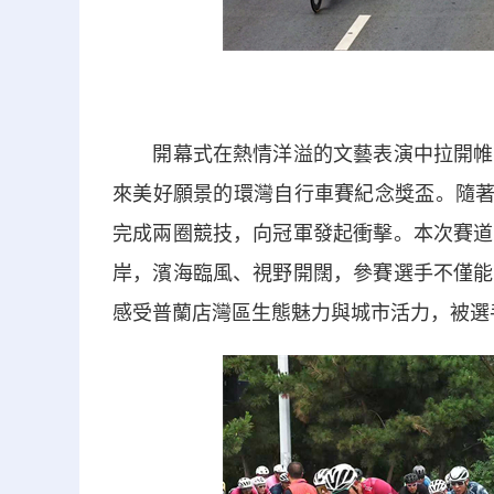
開幕式在熱情洋溢的文藝表演中拉開帷幕
來美好願景的環灣自行車賽紀念獎盃。隨著
完成兩圈競技，向冠軍發起衝擊。本次賽道
岸，濱海臨風、視野開闊，參賽選手不僅能
感受普蘭店灣區生態魅力與城市活力，被選手