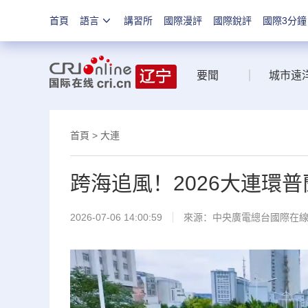
首頁
語言
講習所
國際漫評
國際銳評
國際3分鐘
要聞
城市遠
首頁
>
大連
跨海追風！2026大連環
2026-07-06 14:00:59
來源：中央廣電總台國際在