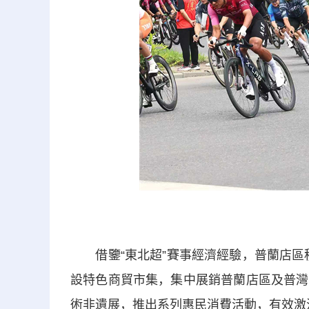
借鑒“東北超”賽事經濟經驗，普蘭店區積
設特色商貿市集，集中展銷普蘭店區及普灣
術非遺展，推出系列惠民消費活動，有效激