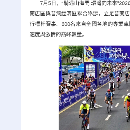
7月5日，“騎遇山海間 環灣向未來”20
蘭店區與普灣經濟區聯合舉辦，立足普蘭店
行標杆賽事。600名來自全國各地的專業
速度與激情的巔峰較量。