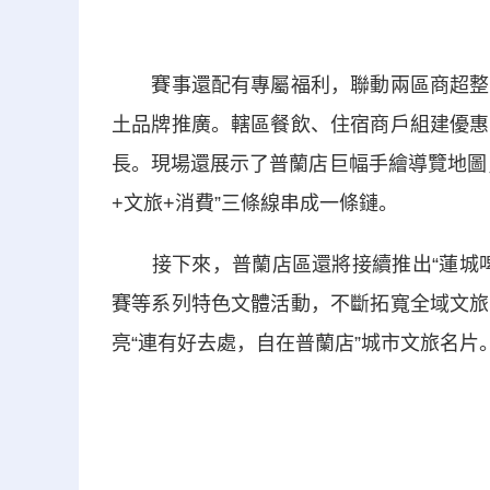
賽事還配有專屬福利，聯動兩區商超整合
土品牌推廣。轄區餐飲、住宿商戶組建優惠
長。現場還展示了普蘭店巨幅手繪導覽地圖
+文旅+消費”三條線串成一條鏈。
接下來，普蘭店區還將接續推出“蓮城啤
賽等系列特色文體活動，不斷拓寬全域文旅
亮“連有好去處，自在普蘭店”城市文旅名片