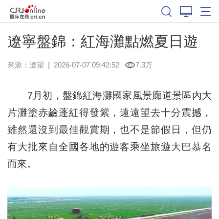
遼寧盤錦：紅海灘點燃夏日遊
來源：
遼望
|
2026-07-07 09:42:52
7.3万
7月初，盤錦紅海灘國家風景廊道景區內大
片灘塗赤鹼蓬紅得發紫，遠遠望去十分震撼，
雖然還沒到最佳觀賞期，也不是節假日，但仍
有大批來自全國各地的遊客乘坐旅遊大巴慕名
而來。