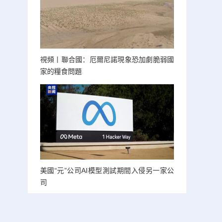
視頻丨聯合國：厄爾尼諾現象恐加劇脆弱國
家的糧食問題
美國“元”公司AI模型測試期間入侵另一家公
司