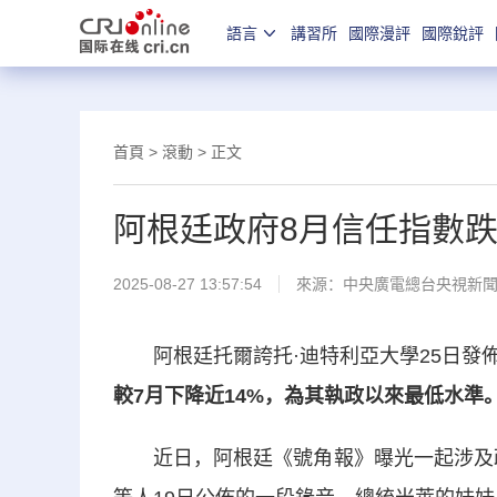
語言
講習所
國際漫評
國際銳評
首頁
>
滾動
> 正文
阿根廷政府8月信任指數
2025-08-27 13:57:54
來源：
中央廣電總台央視新
阿根廷托爾誇托·迪特利亞大學25日發
較7月下降近14%，為其執政以來最低水準
近日，阿根廷《號角報》曝光一起涉及政