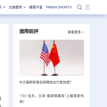
界
文娛體育
樓蘭平臺
PANDA SHORTS
站內搜索
國際銳評
查看更多 >
，
中方最新對美反制釋放出什麼信號？
“731”這天，日本“國家情報局”上線意欲何
科
為？