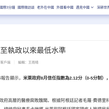
國際3分鐘
國際微訪談
老外在中國
外媒看中國
遇見中國
深耕世
跌至執政以來最低水準
聞客戶端
編輯：王雨晴
佈報告顯示，
米萊政府8月信任指數為2.12分（0-5分制）
。
府高層的醫療腐敗醜聞。根據阿根廷記者毛羅·費德里