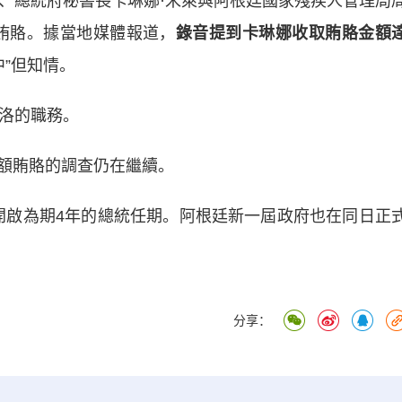
妹、總統府秘書長卡琳娜·米萊與阿根廷國家殘疾人管理局
賄賂。據當地媒體報道，
錄音提到卡琳娜收取賄賂金額
中”但知情。
洛的職務。
額賄賂的調查仍在繼續。
式開啟為期4年的總統任期。阿根廷新一屆政府也在同日正
分享：