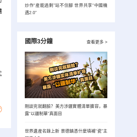
局
炒作“産能過剩”站不住腳 世界共享“中國機
達
遇2.0”
國際3分鐘
查看更多 >
式
剛談完就翻臉？美方涉疆實體清單擴容，暴
露“以疆制華”真面目
世界遺産名錄上新 景德鎮憑什麼填補“瓷”主