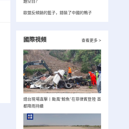
題空白？
歐盟反傾銷的籃子，錯裝了中國的鴨子
國際視頻
查看更多 >
總台現場直擊丨颱風“鯨魚”在菲律賓登陸 首
都降雨持續