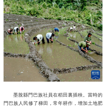
墨脫縣門巴族社員在稻田裏插秧。當時的
門巴族人民修了梯田，常年耕作，增加土地肥