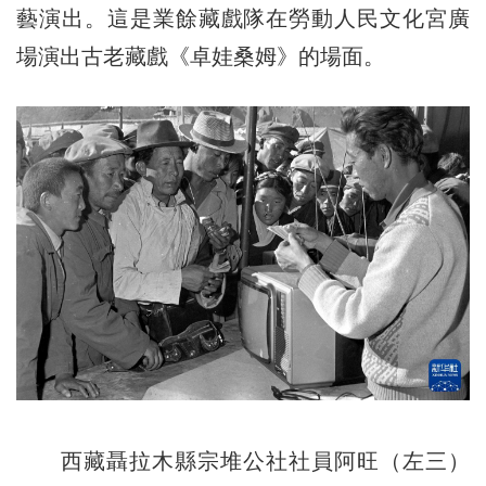
藝演出。這是業餘藏戲隊在勞動人民文化宮廣
場演出古老藏戲《卓娃桑姆》的場面。
西藏聶拉木縣宗堆公社社員阿旺（左三）