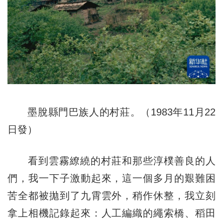
墨脫縣門巴族人的村莊。（1983年11月22
日發）
看到雲霧繚繞的村莊和那些淳樸善良的人
們，我一下子激動起來，這一個多月的艱難困
苦全都被拋到了九霄雲外，稍作休整，我立刻
拿上相機記錄起來：人工編織的繩索橋、稻田