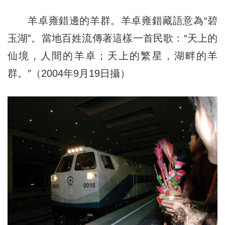
羊卓雍錯邊的羊群。羊卓雍錯藏語意為“碧
玉湖”。當地百姓流傳著這樣一首民歌：“天上的
仙境，人間的羊卓；天上的繁星，湖畔的羊
群。”（2004年9月19日攝）