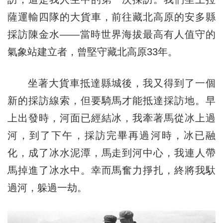
薩運輸四隊的大貨車，前往藏北高原的安多縣
採訪陳金水——當時世界海拔最高有人值守的
氣象站建立者，曾堅守藏北高原33年。
坐著大貨車抵達縣城後，我又得到了一個
新的採訪線索，但要騎馬才能抵達採訪地。早
上出發時，河面已經結冰，我牽著馬從冰上過
河，到了下午，採訪完畢再過河時，冰已融
化，成了冰水泥潭，馬走到河中心，我連人帶
馬掉進了冰水中。幸而馬奮力掙扎，終將我馱
過河，躲過一劫。