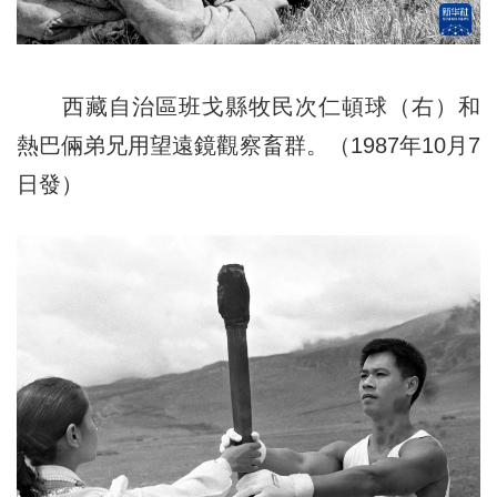
西藏自治區班戈縣牧民次仁頓球（右）和
熱巴倆弟兄用望遠鏡觀察畜群。（1987年10月7
日發）