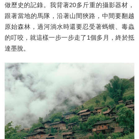
做歷史的記錄。我背著20多斤重的攝影器材，
跟著當地的馬隊，沿著山間狹路，中間要翻越
原始森林，過河淌水時還要忍受著螞蟥、毒蟲
的叮咬，就這樣一步一步走了1個多月，終於抵
達墨脫。