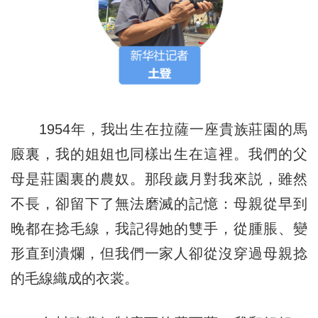
1954年，我出生在拉薩一座貴族莊園的馬
廄裏，我的姐姐也同樣出生在這裡。我們的父
母是莊園裏的農奴。那段歲月對我來説，雖然
不長，卻留下了無法磨滅的記憶：母親從早到
晚都在捻毛線，我記得她的雙手，從腫脹、變
形直到潰爛，但我們一家人卻從沒穿過母親捻
的毛線織成的衣裳。