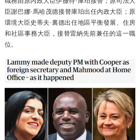
職務由原內政大臣伊薇特·庫珀接替；原司法大
臣謝巴娜·馬哈茂德接替庫珀出任內政大臣；原
環境大臣史蒂夫·裏德出任地區平衡發展、住房
和社區事務大臣，接替雷納先前兼任的這一職
位。