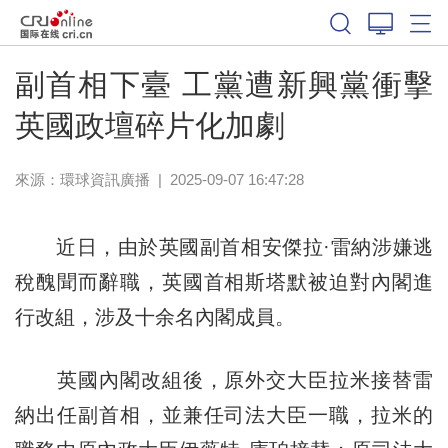
副首相下臺 工黨遭新興黨衝擊
英國政壇碎片化加劇
來源：
環球資訊廣播
|
2025-09-07 16:47:28
近日，由於英國副首相安傑拉·雷納涉嫌逃
稅醜聞而辭職，英國首相斯塔默被迫對內閣進
行改組，涉及十余名內閣成員。
英國內閣改組後，原外交大臣拉米接替雷
納出任副首相，並兼任司法大臣一職，拉米的