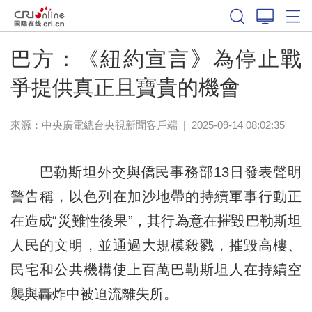
巴方：《紐約宣言》為停止戰
爭提供真正且寶貴的機會
來源：
中央廣電總台央視新聞客戶端
|
2025-09-14 08:02:35
巴勒斯坦外交與僑民事務部13日發表聲明
警告稱，以色列在加沙地帶的持續軍事行動正
在造成“災難性後果”，其行為意在摧毀巴勒斯坦
人民的文明，並通過大規模殺戮，摧毀高樓、
民宅和公共機構使上百萬巴勒斯坦人在持續空
襲與轟炸中被迫流離失所。