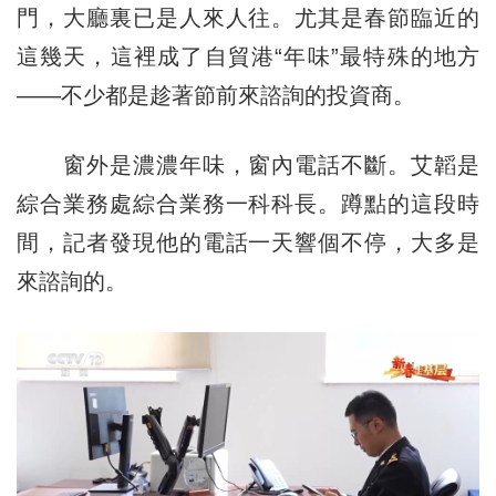
門，大廳裏已是人來人往。尤其是春節臨近的
這幾天，這裡成了自貿港“年味”最特殊的地方
——不少都是趁著節前來諮詢的投資商。
窗外是濃濃年味，窗內電話不斷。艾韜是
綜合業務處綜合業務一科科長。蹲點的這段時
間，記者發現他的電話一天響個不停，大多是
來諮詢的。