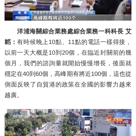
洋浦海關綜合業務處綜合業務一科科長 艾
韜：
有時候晚上10點、11點的電話一樣得接，
以前一天大概是10到20個，在臨近封關前的幾
個月，我們的諮詢量就開始慢慢增長，後面就
穩定在40到60個，高峰期有將近100個，這也從
側面反映了自貿港的政策在全國的影響力越來
越廣。