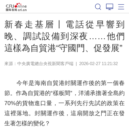
新春走基層丨電話從早響到
晚、調試設備到深夜……他們
這樣為自貿港“守國門、促發展”
來源：
中央廣電總台央視新聞客戶端
|
2026-02-27 11:21:32
今年是海南自貿港封關運作後的第一個春
節。作為自貿港的“樣板間”，洋浦承擔著全島約
70%的貨物進口量，一系列先行先試的政策在
這裡落地。封關運作後，這扇開放之門正在發
生著怎樣的變化？