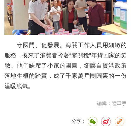
守國門、促發展。海關工作人員用細緻的
服務，換來了消費者拎著“零關稅”年貨回家的笑
臉。他們缺席了小家的團圓，卻讓自貿港政策
落地生根的踏實，成了千家萬戶團圓裏的一份
溫暖底氣。
編輯：陸華宇
分享：