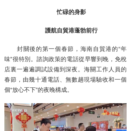
忙碌的身影
護航自貿港蓬勃前行
封關後的第一個春節，海南自貿港的“年
味”很特別。諮詢政策的電話從早響到晚，免稅
店裏一遍遍調試設備到深夜。海關工作人員的
春節，由幾十通電話、無數趟現場驗收和一個
個“放心不下”的夜晚構成。