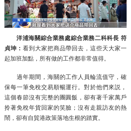
洋浦海關綜合業務處綜合業務二科科長 符
貞坤：
看到大家把商品帶回去，這些天大家一
起加班加點，所有做的工作都非常值得。
過年期間，海關的工作人員輪流值守，確
保每一筆免稅交易順暢運行。對於他們來説，
這個春節沒有完整的團圓飯，卻有著千家萬戶
拎著免稅年貨回家的笑臉；沒有走親訪友的熱
鬧，卻有自貿港政策落地生根的踏實。