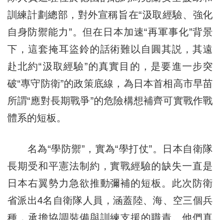
訓練計劃總部，對外宣稱旨在“汲取經驗、強化
自身防禦能力”。但在日本加速“再軍事化”背景
下，這套掩耳盜鈴的話術難以自圓其説，其遠
赴北約“汲取經驗”的真實目的，是要進一步突
破“專守防衛”的政策底線，為日本首相高市早苗
所謂“應對長期戰爭”的危險構想補齊可實戰作戰
體系的短板。
名為“學防禦”，實為“學打仗”。日本自衛隊
長期受和平憲法制約，實戰經驗的缺失一直是
日本右翼勢力急欲推動彌補的短板。此次防衛
省派出4名自衛隊人員，涵蓋陸、海、空三個兵
種，承擔協調裝備與訓練支援的職責。他們真