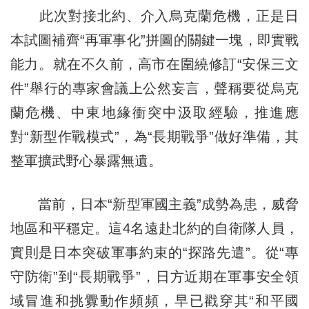
此次對接北約、介入烏克蘭危機，正是日
本試圖補齊“再軍事化”拼圖的關鍵一塊，即實戰
能力。就在不久前，高市在圍繞修訂“安保三文
件”舉行的專家會議上公然妄言，聲稱要從烏克
蘭危機、中東地緣衝突中汲取經驗，推進應
對“新型作戰模式”，為“長期戰爭”做好準備，其
整軍擴武野心暴露無遺。
當前，日本“新型軍國主義”成勢為患，威脅
地區和平穩定。這4名遠赴北約的自衛隊人員，
實則是日本突破軍事約束的“探路先遣”。從“專
守防衛”到“長期戰爭”，日方近期在軍事安全領
域冒進和挑釁動作頻頻，早已戳穿其“和平國