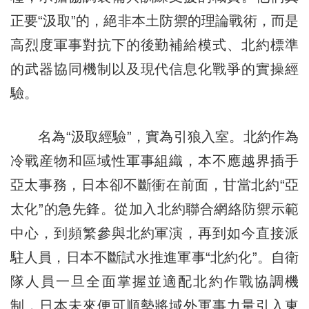
正要“汲取”的，絕非本土防禦的理論戰術，而是
高烈度軍事對抗下的後勤補給模式、北約標準
的武器協同機制以及現代信息化戰爭的實操經
驗。
名為“汲取經驗”，實為引狼入室。北約作為
冷戰産物和區域性軍事組織，本不應越界插手
亞太事務，日本卻不斷衝在前面，甘當北約“亞
太化”的急先鋒。從加入北約聯合網絡防禦示範
中心，到頻繁參與北約軍演，再到如今直接派
駐人員，日本不斷試水推進軍事“北約化”。自衛
隊人員一旦全面掌握並適配北約作戰協調機
制，日本未來便可順勢將域外軍事力量引入東