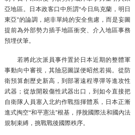
亞地區。日本政客口中所謂“今日烏克蘭，明日
東亞”的論調，絕非單純的安全焦慮，而是妄圖
提前為外部勢力插手地區衝突、介入地區事務
預埋伏筆。
若將此次派員事件置於日本近期的整體軍
事動向中審視，其險惡圖謀便昭然若揭。從防
衛預算創歷史新高，到部署遠程導彈等進攻性
武器；從放開殺傷性武器出口，到如今直接把
自衛隊人員塞入北約作戰指揮體系，日本正漸
進式掏空“和平憲法”根基，掙脫國際法和國內法
規制束縛，挑戰戰後國際秩序。