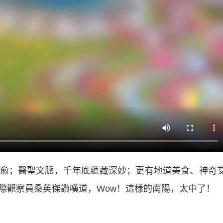
；醫聖文脈，千年底蘊藏深妙；更有地道美食、神奇
際觀察員桑英傑讚嘆道，Wow！這樣的南陽，太中了！