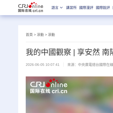
語言
講習所
國際漫評
國際銳評
首頁
>
滾動
>
滾動
我的中國觀察 | 享安然 
2026-06-05 10:07:41
來源：中央廣電總台國際在