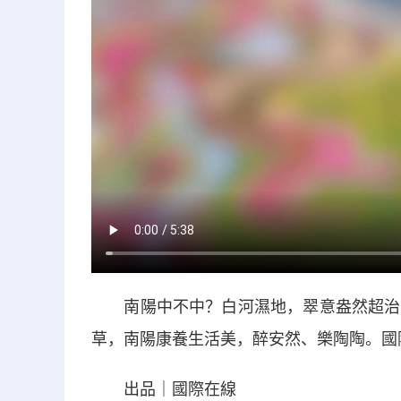
南陽中不中？白河濕地，翠意盎然超治愈
草，南陽康養生活美，醉安然、樂陶陶。國
出品｜國際在線