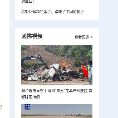
題空白？
歐盟反傾銷的籃子，錯裝了中國的鴨子
國際視頻
查看更多 >
總台現場直擊丨颱風“鯨魚”在菲律賓登陸 首
都降雨持續