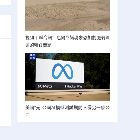
視頻丨聯合國：厄爾尼諾現象恐加劇脆弱國
家的糧食問題
美國“元”公司AI模型測試期間入侵另一家公
司