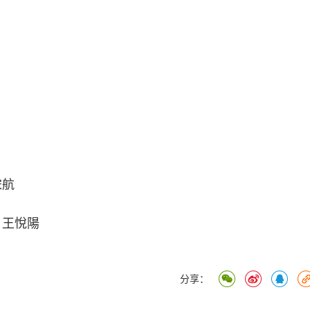
宋航
 王悅陽
分享：