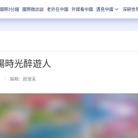
國際3分鐘
國際微訪談
老外在中國
外媒看中國
遇見中國
深耕世
南陽時光醉遊人
線
編輯：趙瀅溪