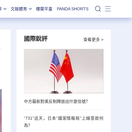
界
文娛體育
樓蘭平臺
PANDA SHORTS
站內搜索
國際銳評
查看更多 >
中方最新對美反制釋放出什麼信號？
“731”這天，日本“國家情報局”上線意欲何
為？