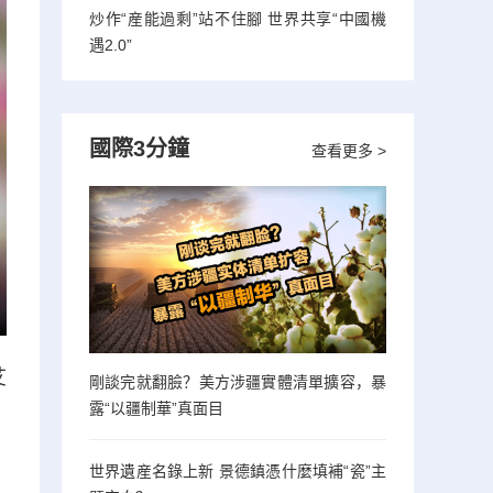
炒作“産能過剩”站不住腳 世界共享“中國機
遇2.0”
國際3分鐘
查看更多 >
艾
剛談完就翻臉？美方涉疆實體清單擴容，暴
露“以疆制華”真面目
世界遺産名錄上新 景德鎮憑什麼填補“瓷”主