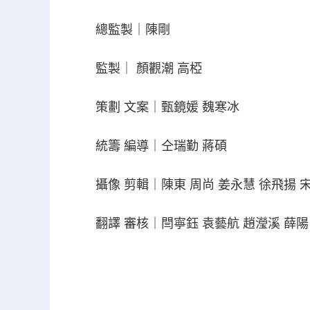
總監製｜陳剛
監製｜ 顏觀潮 高椏
策劃 文案｜甄鏡媛 魏寒冰
統籌 編導｜仝瑞勤 蔣碩
攝像 剪輯｜陳東 周尚 姜永慧 徐飛揚 
翻譯 審核｜閆寧鈺 袁藝航 趙瀅溪 薛陽