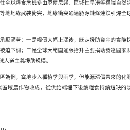
全球糧食危機多由厄爾尼諾、區域性旱澇等極端自然
等地地緣武裝衝突，地緣衝突通過能源鏈條連鎖引爆全
壓顯著：一是糧價大幅上漲後，既定援助資金的實際
被迫下調；二是全球大範圍通脹抬升主要捐助發達國家
球人道主義援助規模。
為例，當地步入種植季與雨季，但能源漲價帶來的化
累區域農作物收成，從供給端埋下後續糧食持續短缺的