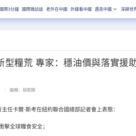
國際3分鐘
國際微訪談
老外在中國
外媒看中國
遇見中國
深耕世
生新型糧荒 專家：穩油價與落實援
線
編輯：胡君顏
主任卡爾·斯考在紐約聯合國總部記者會上表態：
衝擊全球糧食安全；