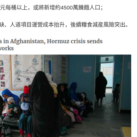
每桶以上，或將新增約4500萬饑餓人口；
、人道項目運營成本抬升，後續糧食減産風險突出。