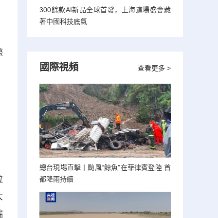
300餘款AI新品全球首發，上海這場盛會藏
著中國科技底氣
際
國際視頻
查看更多 >
總台現場直擊丨颱風“鯨魚”在菲律賓登陸 首
拉
都降雨持續
大
端