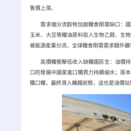
售價上漲。
需求端分流穀物加劇糧食剛需缺口：國際
玉米、大豆等糧油原料投入生物乙醇、生物
被能源産業分流，全球糧食剛需需求額外擴
高價糧衝擊低收入缺糧國民生：油價持續
口的發展中國家進口購買力持續縮水；原本
購口糧，最終滑入饑餓狀態，這也是油價站