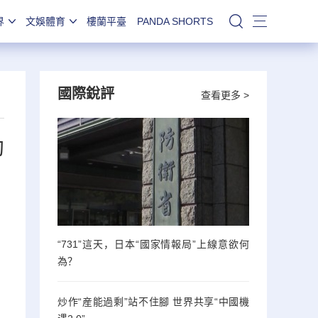
界
文娛體育
樓蘭平臺
PANDA SHORTS
站內搜索
國際銳評
查看更多 >
助
“731”這天，日本“國家情報局”上線意欲何
為？
炒作“産能過剩”站不住腳 世界共享“中國機