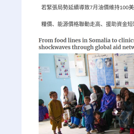
若緊張局勢延續導致7月油價維持100美元
糧價、能源價格聯動走高、援助資金短缺