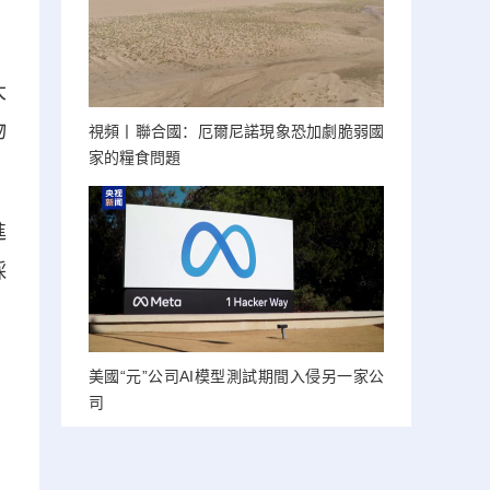
大
物
視頻丨聯合國：厄爾尼諾現象恐加劇脆弱國
家的糧食問題
進
採
美國“元”公司AI模型測試期間入侵另一家公
司