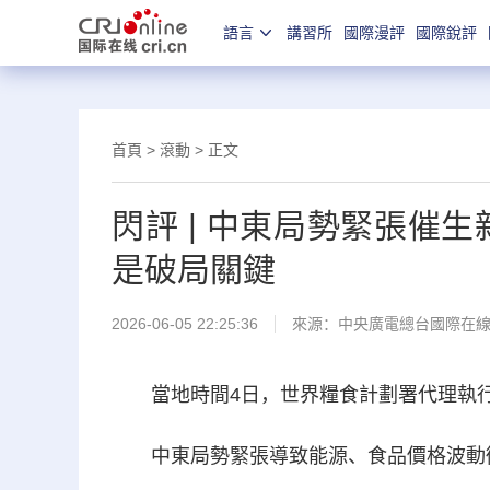
語言
講習所
國際漫評
國際銳評
首頁
>
滾動
> 正文
閃評 | 中東局勢緊張催
是破局關鍵
2026-06-05 22:25:36
來源：中央廣電總台國際在
當地時間4日，世界糧食計劃署代理執行
中東局勢緊張導致能源、食品價格波動