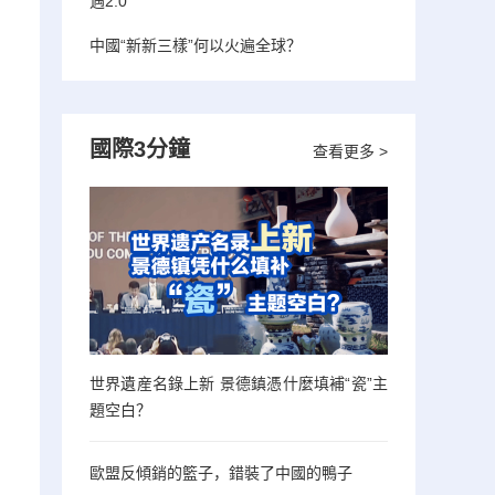
遇2.0”
中國“新新三樣”何以火遍全球？
國際3分鐘
查看更多 >
世界遺産名錄上新 景德鎮憑什麼填補“瓷”主
題空白？
歐盟反傾銷的籃子，錯裝了中國的鴨子