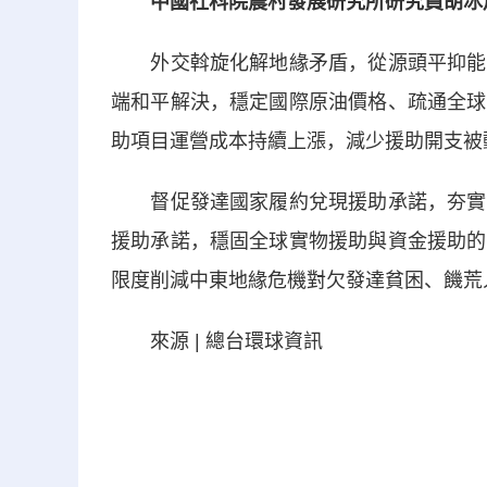
中國社科院農村發展研究所研究員胡冰
外交斡旋化解地緣矛盾，從源頭平抑能源
端和平解決，穩定國際原油價格、疏通全球
助項目運營成本持續上漲，減少援助開支被
督促發達國家履約兌現援助承諾，夯實援
援助承諾，穩固全球實物援助與資金援助的
限度削減中東地緣危機對欠發達貧困、饑荒
來源 | 總台環球資訊